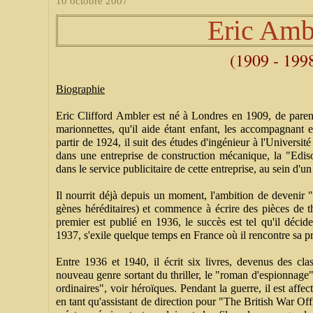
10 octobre 2007
Eric Amb
(1909 - 199
Biographie
Eric Clifford Ambler est né à Londres en 1909, de paren
marionnettes, qu'il aide étant enfant, les accompagnant 
partir de 1924, il suit des études d'ingénieur à l'Universi
dans une entreprise de construction mécanique, la "Edi
dans le service publicitaire de cette entreprise, au sein d'un
Il nourrit déjà depuis un moment, l'ambition de devenir 
gènes héréditaires) et commence à écrire des pièces de t
premier est publié en 1936, le succès est tel qu'il décid
1937, s'exile quelque temps en France où il rencontre sa p
Entre 1936 et 1940, il écrit six livres, devenus des cl
nouveau genre sortant du thriller, le "roman d'espionnag
ordinaires", voir héroïques. Pendant la guerre, il est affe
en tant qu'assistant de direction pour "The British War Offi