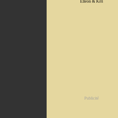
Elleon & Krri
Publicité