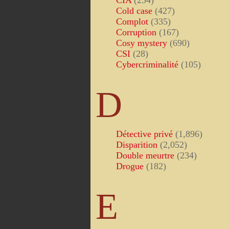
CIA
(234)
Cold case
(427)
Complot
(335)
Corruption
(167)
Cosy mystery
(690)
CSI
(28)
Cybercriminalité
(105)
D
Détective privé
(1,896)
Disparition
(2,052)
Double meurtre
(234)
Drogue
(182)
E