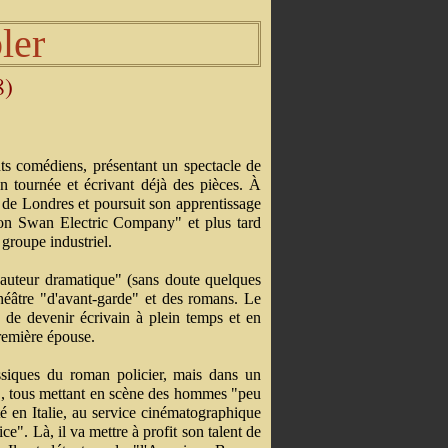
ler
8)
ts comédiens, présentant un spectacle de
en tournée et écrivant déjà des pièces. À
té de Londres et poursuit son apprentissage
son Swan Electric Company" et plus tard
 groupe industriel.
"auteur dramatique" (sans doute quelques
héâtre "d'avant-garde" et des romans. Le
e de devenir écrivain à plein temps et en
remière épouse.
assiques du roman policier, mais dans un
e", tous mettant en scène des hommes "peu
cté en Italie, au service cinématographique
ce". Là, il va mettre à profit son talent de