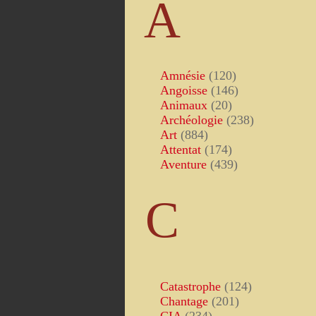
A
Amnésie
(120)
Angoisse
(146)
Animaux
(20)
Archéologie
(238)
Art
(884)
Attentat
(174)
Aventure
(439)
C
Catastrophe
(124)
Chantage
(201)