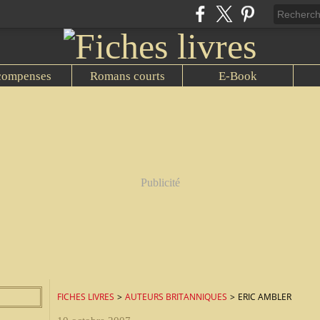
compenses
Romans courts
E-Book
Publicité
FICHES LIVRES
>
AUTEURS BRITANNIQUES
>
ERIC AMBLER