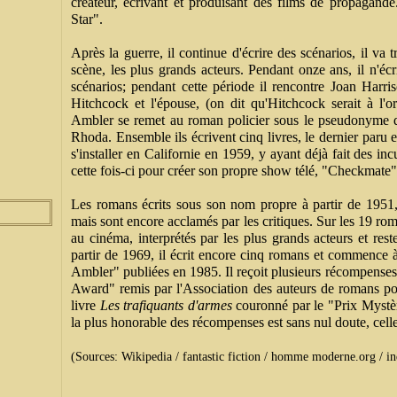
créateur, écrivant et produisant des films de propagande
Star".
Après la guerre, il continue d'écrire des scénarios, il va 
scène, les plus grands acteurs. Pendant onze ans, il n'é
scénarios; pendant cette période il rencontre Joan Harris
Hitchcock et l'épouse, (on dit qu'Hitchcock serait à l'o
Ambler se remet au roman policier sous le pseudonyme 
Rhoda. Ensemble ils écrivent cinq livres, le dernier paru 
s'installer en Californie en 1959, y ayant déjà fait des inc
cette fois-ci pour créer son propre show télé, "Checkmate"
Les romans écrits sous son nom propre à partir de 1951,
mais sont encore acclamés par les critiques. Sur les 19 rom
au cinéma, interprétés par les plus grands acteurs et reste
partir de 1969, il écrit encore cinq romans et commence 
Ambler" publiées en 1985. Il reçoit plusieurs récompense
Award" remis par l'Association des auteurs de romans p
livre
Les trafiquants d'armes
couronné par le "Prix Mystèr
la plus honorable des récompenses est sans nul doute, celle
(Sources: Wikipedia / fantastic fiction / homme moderne.org / in