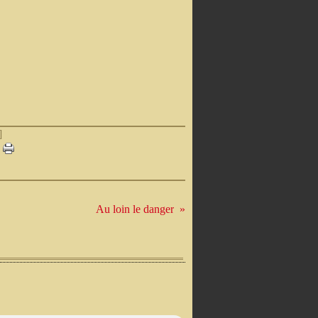
]
Au loin le danger