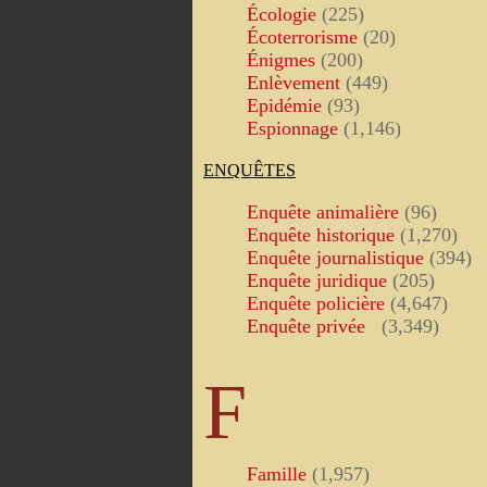
Écologie
(225)
Écoterrorisme
(20)
Énigmes
(200)
Enlèvement
(449)
Epidémie
(93)
Espionnage
(1,146)
ENQUÊTES
Enquête animalière
(96)
Enquête historique
(1,270)
Enquête journalistique
(394)
Enquête juridique
(205)
Enquête policière
(4,647)
Enquête privée
(3,349)
F
Famille
(1,957)