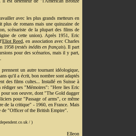
. Il est détenteur de "l'American Bronze
travailler avec les plus grands metteurs en
crit plus de romans mais une quinzaine de
on, scénariste de la plupart des films de
rigine de cette union). Après 1951, Eric
d'
Eliot Reed
, en association avec Charles
en 1958 (
restés inédits en français
). Il part
ursions pour des scénarios, mais il y part,
.
 prennent un autre tournant idéologique,
ans qu'il a écrit, bon nombre sont adaptés
nt des films cultes... Installé en Suisse à
à rédiger ses "Mémoires": "Here lies Eric
s pour son oeuvre, dont "The Gold dagger
oliciers pour "Passage of arms", ce même
e de la critique" - 1960, en France. Mais
 de "Officer of the British Empire".
dependent.co.uk / )
Elleon