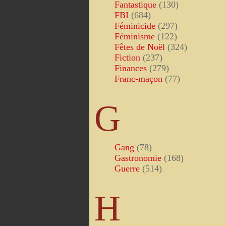
Fantastique
(130)
FBI
(684)
Féminicide
(297)
Féminisme
(122)
Fêtes de Noël
(324)
Fiction
(237)
Finances
(279)
Franc-maçon
(77)
G
Gang
(78)
Gastronomie
(168)
Guerre
(514)
H