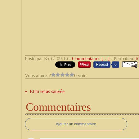
Posté par Krri à 09:16 -
Commentaires [
…
]
- Permalien [
#
Repost
0
Vous aimez ?
0 vote
Et tu seras sauvée
Commentaires
Ajouter un commentaire