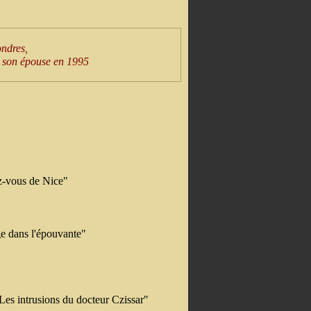
ondres,
de son épouse en 1995
z-vous de Nice"
e dans l'épouvante"
Les intrusions du docteur Czissar"