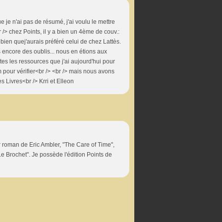
ue je n'ai pas de résumé, j'ai voulu le mettre
r /> chez Points, il y a bien un 4ème de couv.:
 bien quej'aurais préféré celui de chez Lattès.
es encore des oublis... nous en étions aux
tes les ressources que j'ai aujourd'hui pour
m pour vérifier<br /> <br /> mais nous avons
es Livres<br /> Krri et Elleon
er roman de Eric Ambler, "The Care of Time",
"Le Brochet". Je possède l'édition Points de