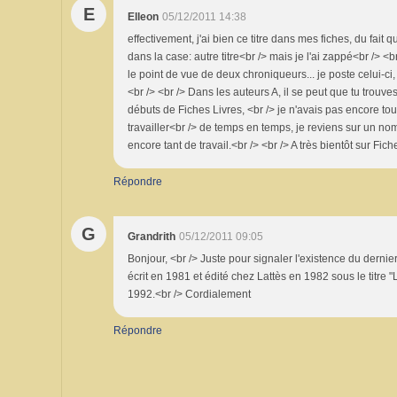
E
Elleon
05/12/2011 14:38
effectivement, j'ai bien ce titre dans mes fiches, du fait q
dans la case: autre titre<br /> mais je l'ai zappé<br /> <b
le point de vue de deux chroniqueurs... je poste celui-ci,
<br /> <br /> Dans les auteurs A, il se peut que tu trouv
débuts de Fiches Livres, <br /> je n'avais pas encore tou
travailler<br /> de temps en temps, je reviens sur un no
encore tant de travail.<br /> <br /> A très bientôt sur Fich
Répondre
G
Grandrith
05/12/2011 09:05
Bonjour, <br /> Juste pour signaler l'existence du derni
écrit en 1981 et édité chez Lattès en 1982 sous le titre 
1992.<br /> Cordialement
Répondre