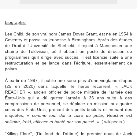
Biographie
Lee Child, de son vrai nom James Dover Grant, est né en 1954 à
Coventry et passe sa jeunesse à Birmingham. Après des études
de Droit à l'Université de Sheffield, il rejoint à Manchester une
chaîne de Télévision, où il obtient un poste de direction de
programmes qu'il dirige avec succès. Il est licencié suite à une
restructuration et se lance dans l'écriture, essentiellement de
polars.
À partir de 1997, il publie une série plus d'une vingtaine d'opus
(25 en 2020) dans laquelle, le héros récurrent, « JACK
REACHER », ancien officier de police militaire de l'armée des
États-Unis qui a dû quitter l'armée à 36 ans suite à des
compressions de personnel, se déplace en mission aux quatre
coins des États-Unis, prenant des petits boulots et menant des
enquêtes; «
comme tout dur à cuire du
polar, Reacher est
solitaire, froid, efficace et hanté par son passé
. »
( wikipedia )
"Killing Floor", (Du fond de l'abîme) le premier opus de Jack