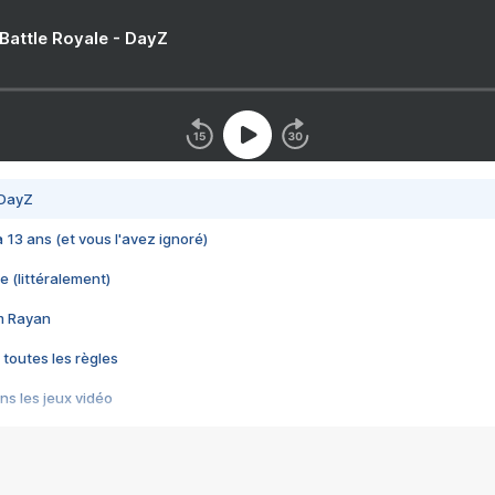
 Battle Royale - DayZ
 DayZ
 a 13 ans (et vous l'avez ignoré)
e (littéralement)
im Rayan
 toutes les règles
s les jeux vidéo
us choquant de Rockstar ? - Le scandale BULLY
e plus moche de Steam