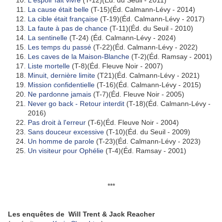
L'espoir fait vivre
(T-12)(Éd. du Seuil - 2011)
La cause était belle
(T-15)(Éd. Calmann-Lévy - 2014)
La cible était française
(T-19)(Éd. Calmann-Lévy - 2017)
La faute à pas de chance
(T-11)(Éd. du Seuil - 2010)
La sentinelle
(T-24) (Éd. Calmann-Lévy - 2024)
Les temps du passé
(T-22)(Éd. Calmann-Lévy - 2022)
Les caves de la Maison-Blanche
(T-2)(Éd. Ramsay - 2001)
Liste mortelle
(T-8)(Éd. Fleuve Noir - 2007)
Minuit, dernière limite
(T21)(Éd. Calmann-Lévy - 2021)
Mission confidentielle
(T-16)(Éd. Calmann-Lévy - 2015)
Ne pardonne jamais
(T-7)(Éd. Fleuve Noir - 2005)
Never go back - Retour interdit
(T-18)(Éd. Calmann-Lévy -
2016)
Pas droit à l'erreur
(T-6)(Éd. Fleuve Noir - 2004)
Sans douceur excessive
(T-10)(Éd. du Seuil - 2009)
Un homme de parole
(T-23)(Éd. Calmann-Lévy - 2023)
Un visiteur pour Ophélie
(T-4)(Éd. Ramsay - 2001)
***
Les enquêtes de Will Trent & Jack Reacher