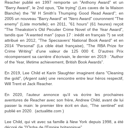
Reacher publié en 1997 remporte un "Anthony Award" et un
"Barry Award", le 2nd opus, "Die trying" (Les caves de la Maison
Blanche) the "W H Smith's Thumping Good Read Award"; en
2005 un nouveau "Barry Award" et "Nero Award" couronnent "The
enemy" (Liste mortelle); en 2011, "61 hours" (61 heures) reçoit
"The Theakston's Old Peculier Crime Novel of the Year Award",
tandis que "A wanted man" (opus 17 : inédit en français ?) se voit
attribué en 2012, "The Specsavers' National Book Award" et en
2014 "Personal" (La cible était française), "The RBA Prize for
Crime Writing" d'une valeur de 125 000 €. D'autres Prix
récompensent sa carrière d'écrivain, le dernier en 2019 : "Author
of the Year, lifetime achievement, British Book Awards".
En 2019, Lee Child et Karin Slaughter imaginent dans "Cleaning
the gold", (
Argent sale
) une rencontre entre leur héros respectif,
Will Trent et Jack Reacher.
En 2020, l'auteur annonce qu'il va écrire les prochaines
aventures de Reacher avec son frère, Andrew Child, avant de lui
passer la main: le premier titre écrit en duo,
"The sentinel" est
publié en 2020.
(actualitte.com )
Lee Child, qui vit avec sa famille à New York depuis 1998, a été
décoré de "l'Ordre de l'Empire britannique".