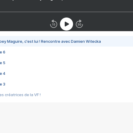
bey Maguire, c'est lui ! Rencontre avec Damien Witecka
e 6
e 5
e 4
e 3
s créatrices de la VF !
e 2
e 1
e Mektoub My Love arrive enfin ! Rencontre avec Shaïn Boumedine et Sal