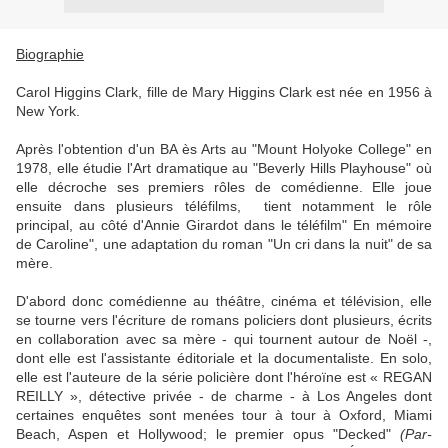
Biographie
Carol Higgins Clark, fille de Mary Higgins Clark est née en 1956 à
New York.
Après l'obtention d'un BA ès Arts au "Mount Holyoke College" en
1978, elle étudie l'Art dramatique au "Beverly Hills Playhouse" où
elle décroche ses premiers rôles de comédienne. Elle joue
ensuite dans plusieurs téléfilms, tient notamment le rôle
principal, au côté d'Annie Girardot dans le téléfilm" En mémoire
de Caroline", une adaptation du roman "Un cri dans la nuit" de sa
mère.
D'abord donc comédienne au théâtre, cinéma et télévision, elle
se tourne vers l'écriture de romans policiers dont plusieurs, écrits
en collaboration avec sa mère - qui tournent autour de Noël -,
dont elle est l'assistante éditoriale et la documentaliste. En solo,
elle est l'auteure de la série policière dont l'héroïne est « REGAN
REILLY », détective privée - de charme - à Los Angeles dont
certaines enquêtes sont menées tour à tour à Oxford, Miami
Beach, Aspen et Hollywood; le premier opus "Decked"
(Par-