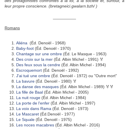
des protagonistes confrontés à la loi, à la société et, surtout, à
leur propre conscience. (
bretagneici.gwalarn.bzh/
)
__________
Romans
Aliéna
(Éd. Denoël - 1968)
Baby-foot
(Éd. Denoël - 1970)
Chantage sur une ombre
(Éd. Le Masque - 1963)
Des croix sur la mer
(Éd. Albin Michel - 1991) 🏅
Des feux sous la cendre
(Éd. Albin Michel - 1994)
Escroquemort
(Éd. Denoël - 1992)
J'ai tué une ombre
(Éd. Denoël - 1972) ou "Outre mort"
La bavure
(Éd. Denoël - 1980) 🏅
La danse des masques
(Éd. Albin Michel - 1989) 🏅🏅
La fille de Baal
(Éd. Albin Michel - 2005)
La nuit rouge
(Éd. Albin Michel - 1984)
La porte de l'enfer
(Éd. Albin Michel - 1997)
La voix dans Rama
(Éd. Denoël - 1973)
Le Mascaret
(Éd.Denoël - 1977)
Le Squale
(Éd. Denoël - 1975)
Les noces macabres
(Éd. Albin Michel - 2016)