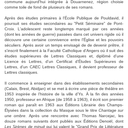
commune aujourd'hui intégrée à Douarnenez, région choisie
comme toile de fond de plusieurs de ses romans.
Après des études primaires à l'École Publique de Pouldavid, il
poursuit ses études secondaires au "Petit Séminaire" de Pont-
Croix. L'adolescent reste longtemps marqué par ces années
(dont les années de guerre) passées dans cet univers rigide où il
découvre une certaine connivence entre l'Église et les pouvoirs
séculiers. Après avoir un temps envisagé de de devenir prêtre, il
s'inscrit finalement à la Faculté Catholique d'Angers où il suit des
études supérieures de Lettres Classiques et, diplômé d'une
Licence ès Lettres, d'un Certificat d'Études Supérieures de
Lettres, d'un CAEC Lettres Classiques, il devient professeur de
Lettres classiques.
Il commence à enseigner dans des établissements secondaires
(Calais, Brest, Abidjan) et se met à écrire une pièce de théâtre en
1953 inspirée de l'histoire de la ville d'Ys. À la fin des années
1950, professeur en Afrique (de 1958 à 1963), il écrit son premier
roman qui paraît en 1963 aux Éditions Librairie des Champs-
Élysées dans la collection du Masque sous le titre
Chantage sur
une ombre
. Après une rencontre avec Thomas Narcejac, les
douze romans suivants dont publiés aux Éditions Denoël, dont
Les Sirènes de minuit
qui lui valent le "Grand Prix de Littérature