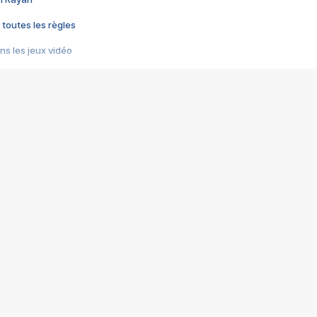
 toutes les règles
s les jeux vidéo
us choquant de Rockstar ? - Le scandale BULLY
e plus moche de Steam
du RÊVE tourne au CAUCHEMAR
pendant 8 heures
it… à tort
umiliés par un jeu vidéo
ire - Final Fantasy 8
ti un empire - Age of Empires
story DOFUS
tard, il crée l'un des pires jeux de tous les temps, MindsEye.