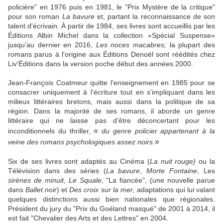
policière" en 1976 puis en 1981, le "Prix Mystère de la critique"
pour son roman
La bavure
et, partant la reconnaissance de son
talent d'écrivain. À partir de 1984, ses livres sont accueillis par les
Éditions Albin Michel dans la collection «Spécial Suspense»
jusqu'au dernier en 2016,
Les
noces macabres;
la plupart des
romans parus à l'origine aux Éditions Denoël sont réédités chez
Liv'Éditions dans la version poche début des années 2000.
Jean-François Coatmeur quitte l'enseignement en 1985 pour se
consacrer uniquement à l'écriture tout en s'impliquant dans les
milieux littéraires bretons, mais aussi dans la politique de sa
région. Dans la majorité de ses romans, il aborde un genre
littéraire qui ne laisse pas d'être déconcertant pour les
«
inconditionnels du thriller,
du genre policier
appartenant à la
»
veine des romans
psychologiques assez noirs
.
Six de ses livres sont adaptés au Cinéma (
La nuit rouge)
ou la
Télévision dans des séries (
La bavure
,
Morte Fontaine
, Les
sirènes de minuit
,
Le Squale
, "La fiancée", (une nouvelle parue
dans
Ballet noir
) et
Des croix sur la mer
, adaptations qui lui valant
quelques distinctions aussi bien nationales que régionales.
Président du jury du "Prix du Goéland masqué" de 2001 à 2014, il
est fait "Chevalier des Arts et des Lettres" en 2004.