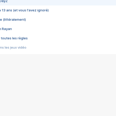
 DayZ
 a 13 ans (et vous l'avez ignoré)
e (littéralement)
im Rayan
 toutes les règles
s les jeux vidéo
us choquant de Rockstar ? - Le scandale BULLY
e plus moche de Steam
du RÊVE tourne au CAUCHEMAR
pendant 8 heures
it… à tort
umiliés par un jeu vidéo
ire - Final Fantasy 8