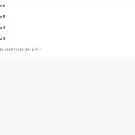
e 6
e 5
e 4
e 3
s créatrices de la VF !
e 2
e 1
e Mektoub My Love arrive enfin ! Rencontre avec Shaïn Boumedine et Sal
i : après Toni en famille
elle réalise le bouleversant Dites lui que je l'aime
ais ! Rencontre autour de Vie privée de Rebecca Zlotowski
 de Marguerite, Grave... Rencontre avec Ella Rumpf