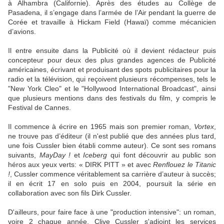
à Alhambra (Californie). Après des études au Collège de
Pasadena, il s’engage dans l’armée de l’Air pendant la guerre de
Corée et travaille à Hickam Field (Hawaï) comme mécanicien
d’avions.
Il entre ensuite dans la Publicité où il devient rédacteur puis
concepteur pour deux des plus grandes agences de Publicité
américaines, écrivant et produisant des spots publicitaires pour la
radio et la télévision, qui reçoivent plusieurs récompenses, tels le
"New York Cleo" et le "Hollywood International Broadcast", ainsi
que plusieurs mentions dans des festivals du film, y compris le
Festival de Cannes.
Il commence à écrire en 1965 mais son premier roman,
Vortex
,
ne trouve pas d’éditeur (il n'est publié que des années plus tard,
une fois Cussler bien établi comme auteur). Ce sont ses romans
suivants,
MayDay !
et
Iceberg
qui font découvrir au public son
héros aux yeux verts: « DIRK PITT »
et avec
Renflouez le Titanic
!
, Cussler commence véritablement sa carrière d’auteur à succès;
il en écrit 17 en solo puis en 2004, poursuit la série en
collaboration avec son fils Dirk Cussler.
D'ailleurs, pour faire face à une "production intensive": un roman,
voire 2 chaque année, Clive Cussler s'adjoint les services