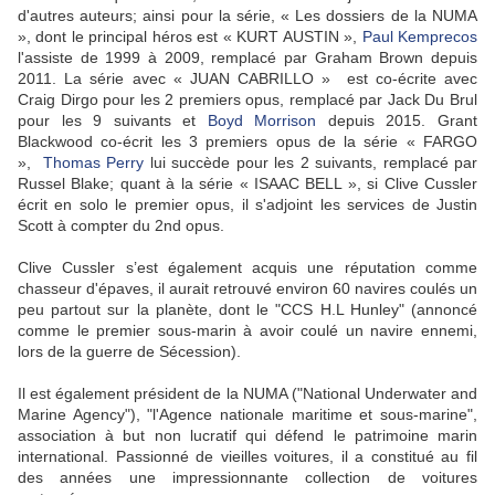
d'autres auteurs; ainsi pour la série, « Les dossiers de la NUMA
», dont le principal héros est « KURT AUSTIN »,
Paul Kemprecos
l'assiste de 1999 à 2009, remplacé par Graham Brown depuis
2011. La série avec « JUAN CABRILLO »
est co-écrite avec
Craig Dirgo pour les 2 premiers opus, remplacé par Jack Du Brul
pour les 9 suivants et
Boyd Morrison
depuis 2015. Grant
Blackwood co-écrit les 3 premiers opus de la série « FARGO
»,
Thomas Perry
lui succède pour les 2 suivants, remplacé par
Russel Blake; quant à la série « ISAAC BELL », si Clive Cussler
écrit en solo le premier opus, il s'adjoint les services de Justin
Scott à compter du 2nd opus.
Clive Cussler s’est également acquis une réputation comme
chasseur d'épaves, il aurait retrouvé environ 60 navires coulés un
peu partout sur la planète, dont le "CCS H.L Hunley" (annoncé
comme le premier sous-marin à avoir coulé un navire ennemi,
lors de la guerre de Sécession).
Il est également président de la NUMA ("National Underwater and
Marine Agency"), "l'Agence nationale maritime et sous-marine",
association à but non lucratif qui défend le patrimoine marin
international. Passionné de vieilles voitures, il a constitué au fil
des années une impressionnante collection de voitures