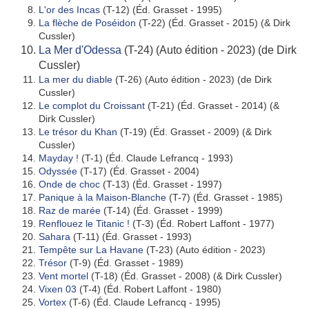
L'or des Incas
(T-12) (Éd. Grasset - 1995)
La flèche de Poséidon
(T-22) (Éd. Grasset - 2015) (& Dirk
Cussler)
La Mer d'Odessa
(T-24) (Auto édition - 2023) (de Dirk
Cussler)
La mer du diable
(T-26) (Auto édition - 2023) (de Dirk
Cussler)
Le complot du Croissant
(T-21) (Éd. Grasset - 2014) (&
Dirk Cussler)
Le trésor du Khan
(T-19) (Éd. Grasset - 2009) (& Dirk
Cussler)
Mayday !
(T-1) (Éd. Claude Lefrancq - 1993)
Odyssée
(T-17) (Éd. Grasset - 2004)
Onde de choc
(T-13) (Éd. Grasset - 1997)
Panique à la Maison-Blanche
(T-7) (Éd. Grasset - 1985)
Raz de marée
(T-14) (Éd. Grasset - 1999)
Renflouez le Titanic !
(T-3) (Éd. Robert Laffont - 1977)
Sahara
(T-11) (Éd. Grasset - 1993)
Tempête sur La Havane
(T-23) (Auto édition - 2023)
Trésor
(T-9) (Éd. Grasset - 1989)
Vent mortel
(T-18) (Éd. Grasset - 2008) (& Dirk Cussler)
Vixen 03
(T-4) (Éd. Robert Laffont - 1980)
Vortex
(T-6) (Éd. Claude Lefrancq - 1995)