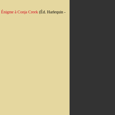
u
Énigme à Conja Creek
(Éd. Harlequin -