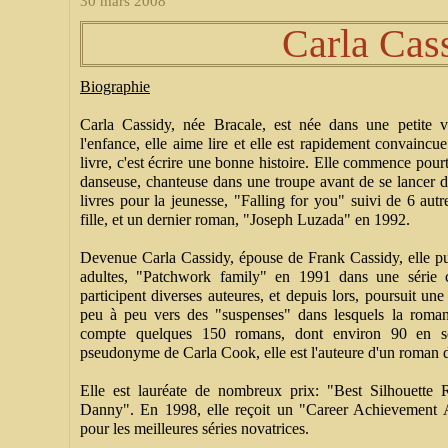
30 mars 2008
Carla Cas
Biographie
Carla Cassidy, née Bracale, est née dans une petite v
l'enfance, elle aime lire et elle est rapidement convainc
livre, c'est écrire une bonne histoire. Elle commence pour
danseuse, chanteuse dans une troupe avant de se lancer da
livres pour la jeunesse, "Falling for you" suivi de 6 au
fille, et un dernier roman, "Joseph Luzada" en 1992.
Devenue Carla Cassidy, épouse de Frank Cassidy, elle p
adultes, "Patchwork family" en 1991 dans une série cr
participent diverses auteures, et depuis lors, poursuit une 
peu à peu vers des "suspenses" dans lesquels la romanc
compte quelques 150 romans, dont environ 90 en so
pseudonyme de Carla Cook, elle est l'auteure d'un roman 
Elle est lauréate de nombreux prix: "Best Silhouett
Danny". En 1998, elle reçoit un "Career Achievemen
pour les meilleures séries novatrices.