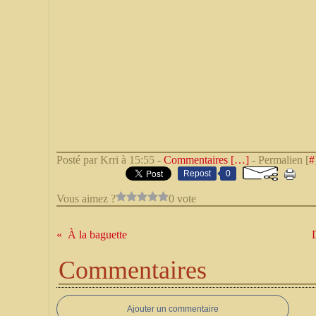
Posté par Krri à 15:55 -
Commentaires [
…
]
- Permalien [
#
Repost
0
Vous aimez ?
0 vote
À la baguette
Commentaires
Ajouter un commentaire