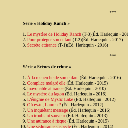
***
Série « Holiday Ranch »
Le mystère de Holiday Ranch
(T-3)(Éd. Harlequin - 20
Pour protéger son enfant
(T-2)(Éd. Harlequin - 2017)
Secrète attirance
(T-1)(Éd. Harlequin - 2016)
***
Série « Scènes de crime »
À la recherche de son enfant
(Éd. Harlequin - 2016)
Complice malgré elle
(Éd. Harlequin - 2015)
Inavouable attirance
(Éd. Harlequin - 2010)
Le mystère du lagon
(Éd. Harlequin - 2016)
L'énigme de Mystic Lake
(Éd. Harlequin - 2012)
Où es-tu, Lauren ?
(Éd. Harlequin - 2012)
Un inquiétant message
(Éd. Harlequin - 2016)
Un troublant sauveur
(Éd. Harlequin - 2013)
Une attirance à risque
(Éd. Harlequin - 2015)
Une séduisante suspecte
(Éd. Harlequin - 2014)