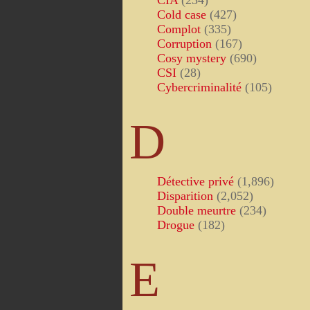
CIA
(234)
Cold case
(427)
Complot
(335)
Corruption
(167)
Cosy mystery
(690)
CSI
(28)
Cybercriminalité
(105)
D
Détective privé
(1,896)
Disparition
(2,052)
Double meurtre
(234)
Drogue
(182)
E