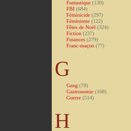
Fantastique
(130)
FBI
(684)
Féminicide
(297)
Féminisme
(122)
Fêtes de Noël
(324)
Fiction
(237)
Finances
(279)
Franc-maçon
(77)
G
Gang
(78)
Gastronomie
(168)
Guerre
(514)
H