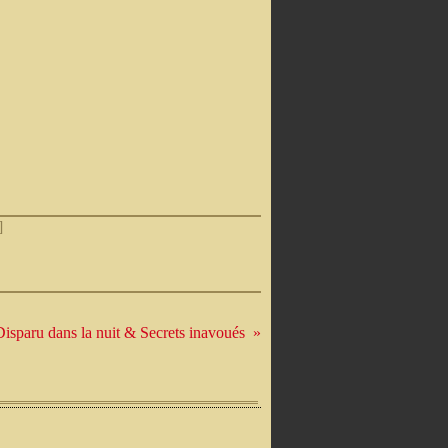
]
Disparu dans la nuit & Secrets inavoués