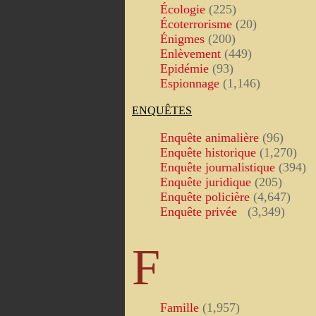
Écologie
(225)
Écoterrorisme
(20)
Énigmes
(200)
Enlèvement
(449)
Epidémie
(93)
Espionnage
(1,146)
ENQUÊTES
Enquête animalière
(96)
Enquête historique
(1,270)
Enquête journalistique
(394)
Enquête juridique
(205)
Enquête policière
(4,647)
Enquête privée
(3,349)
F
Famille
(1,957)