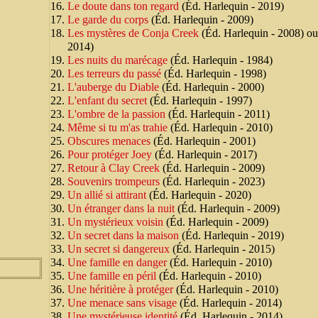
Le doute dans ton regard
(Éd. Harlequin - 2019)
Le garde du corps
(Éd. Harlequin - 2009)
Les mystères de Conja Creek
(Éd. Harlequin - 2008) o
2014)
Les nuits du marécage
(Éd. Harlequin - 1984)
Les terreurs du passé
(Éd. Harlequin - 1998)
L'auberge du Diable
(Éd. Harlequin - 2000)
L'enfant du secret
(Éd. Harlequin - 1997)
L'ombre de la passion
(Éd. Harlequin - 2011)
Même si tu m'as trahie
(Éd. Harlequin - 2010)
Obscures menaces
(Éd. Harlequin - 2001)
Pour protéger Joey
(Éd. Harlequin - 2017)
Retour à Clay Creek
(Éd. Harlequin - 2009)
Souvenirs trompeurs
(Éd. Harlequin - 2023)
Un allié si attirant
(Éd. Harlequin - 2020)
Un étranger dans la nuit
(Éd. Harlequin - 2009)
Un mystérieux voisin
(Éd. Harlequin - 2009)
Un secret dans la maison
(Éd. Harlequin - 2019)
Un secret si dangereux
(Éd. Harlequin - 2015)
Une famille en danger
(Éd. Harlequin - 2010)
Une famille en péril
(Éd. Harlequin - 2010)
Une héritière à protéger
(Éd. Harlequin - 2010)
Une menace sans visage
(Éd. Harlequin - 2014)
Une mystérieuse identité
(Éd. Harlequin - 2014)