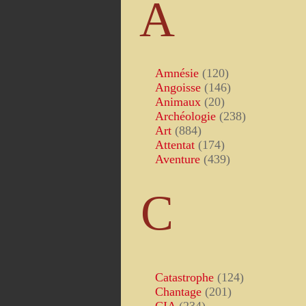
A
Amnésie
(120)
Angoisse
(146)
Animaux
(20)
Archéologie
(238)
Art
(884)
Attentat
(174)
Aventure
(439)
C
Catastrophe
(124)
Chantage
(201)