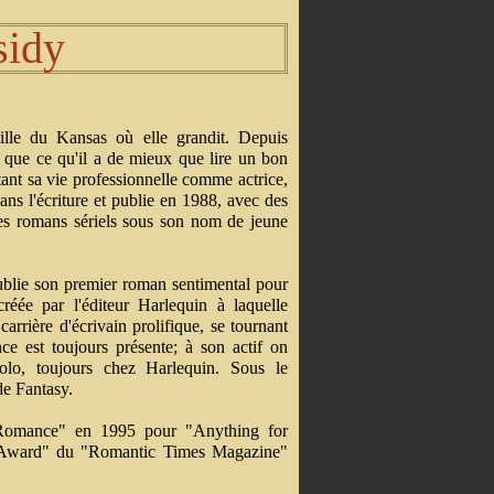
sidy
ille du Kansas où elle grandit. Depuis
ue que ce qu'il a de mieux que lire un bon
tant sa vie professionnelle comme actrice,
ns l'écriture et publie en 1988, avec des
tres romans sériels sous son nom de jeune
ublie son premier roman sentimental pour
éée par l'éditeur Harlequin à laquelle
carrière d'écrivain prolifique, se tournant
e est toujours présente; à son actif on
lo, toujours chez Harlequin. Sous le
de Fantasy.
e Romance" en 1995 pour "Anything for
t Award" du "Romantic Times Magazine"