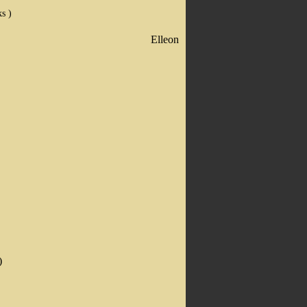
ks )
Elleon
)