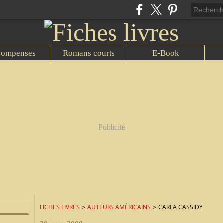
compenses
Romans courts
E-Book
Publicité
FICHES LIVRES
>
AUTEURS AMÉRICAINS
>
CARLA CASSIDY