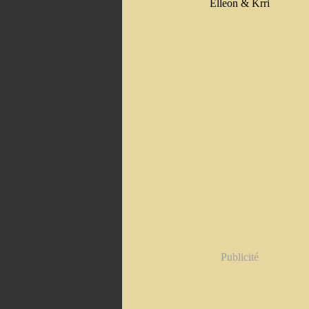
Elleon & Krri
Publicité