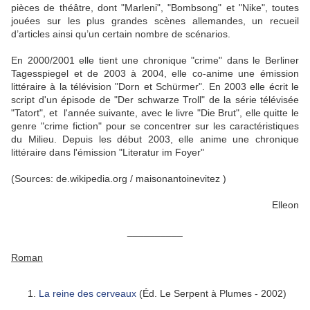
pièces de théâtre, dont "Marleni", "Bombsong" et "Nike", toutes
jouées sur les plus grandes scènes allemandes, un recueil
d’articles ainsi qu’un certain nombre de scénarios.
En 2000/2001 elle tient une chronique "crime" dans le Berliner
Tagesspiegel et de 2003 à 2004, elle co-anime une émission
littéraire à la télévision "Dorn et Schürmer". En 2003 elle écrit le
script d'un épisode de "Der schwarze Troll" de la série télévisée
"Tatort", et l'année suivante, avec le livre "Die Brut", elle quitte le
genre "crime fiction" pour se concentrer sur les caractéristiques
du Milieu. Depuis les début 2003, elle anime une chronique
littéraire dans l'émission "Literatur im Foyer"
(Sources: de.wikipedia.org / maisonantoinevitez )
Elleon
__________
Roman
La reine des cerveaux
(Éd. Le Serpent à Plumes - 2002)