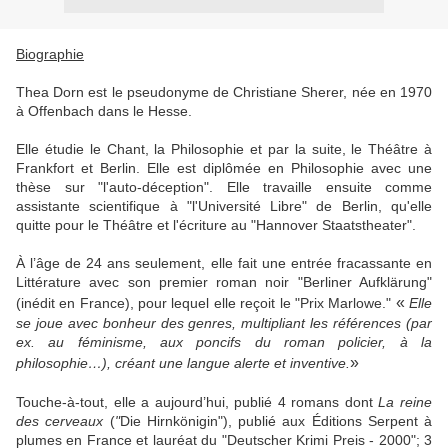
Biographie
Thea Dorn est le pseudonyme de Christiane Sherer, née en 1970
à Offenbach dans le Hesse.
Elle étudie le Chant, la Philosophie et par la suite, le Théâtre à
Frankfort et Berlin. Elle est diplômée en Philosophie avec une
thèse sur "l'auto-déception". Elle travaille ensuite comme
assistante scientifique à "l'Université Libre" de Berlin, qu'elle
quitte pour le Théâtre et l'écriture au "Hannover Staatstheater".
À l’âge de 24 ans seulement, elle fait une entrée fracassante en
Littérature avec son premier roman noir "Berliner Aufklärung"
«
(inédit en France), pour lequel elle reçoit le "Prix Marlowe."
Elle
se joue avec bonheur des genres, multipliant les références (par
ex. au féminisme, aux poncifs du roman policier, à la
»
philosophie…), créant une langue alerte et inventive.
Touche-à-tout, elle a aujourd’hui, publié 4 romans dont
La reine
des cerveaux
(
"
Die Hirnkönigin"), publié aux Éditions Serpent à
plumes en France et lauréat du "Deutscher Krimi Preis - 2000"; 3