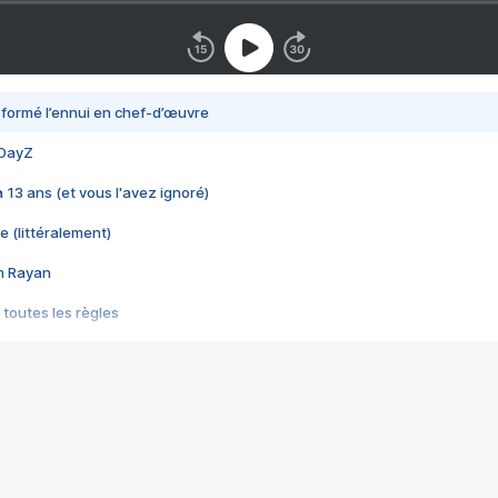
nsformé l’ennui en chef-d’œuvre
 DayZ
 a 13 ans (et vous l'avez ignoré)
e (littéralement)
im Rayan
 toutes les règles
s les jeux vidéo
us choquant de Rockstar ? - Le scandale BULLY
e plus moche de Steam
du RÊVE tourne au CAUCHEMAR