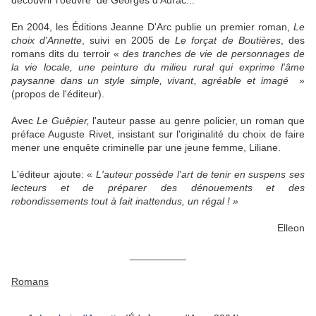
découvrir l'oeuvre de Georges d'Aurac...
En 2004, les Éditions Jeanne D'Arc publie un premier roman,
Le
choix d'Annette
, suivi en 2005 de
Le forçat de
Boutières
, des
romans dits du terroir «
des tranches de vie de personnages de
la vie locale, une peinture du milieu
rural qui exprime l'âme
paysanne dans un style simple, vivant, agréable et imagé
»
(propos de l'éditeur).
Avec
Le Guêpier,
l'auteur passe au genre policier, un roman que
préface Auguste Rivet, insistant sur l'originalité du choix de faire
mener une enquête criminelle par une jeune femme, Liliane.
L'éditeur ajoute: «
L'auteur possède l'art
de tenir en suspens ses
lecteurs et de préparer des dénouements et des
rebondissements tout à fait inattendus, un régal ! »
Elleon
__________
Romans