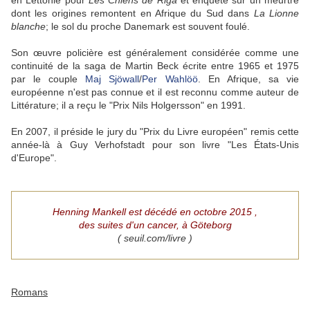
en Lettonie pour
Les Chiens de Riga
et enquête sur un meurtre
dont les origines remontent en Afrique du Sud dans
La Lionne
blanche
; le sol du proche Danemark est souvent foulé.
Son œuvre policière est généralement considérée comme une
continuité de la saga de Martin Beck écrite entre 1965 et 1975
par le couple
Maj Sjöwall
/
Per Wahlöö
. En Afrique, sa vie
européenne n'est pas connue et il est reconnu comme auteur de
Littérature; il a reçu le "Prix Nils Holgersson" en 1991.
En 2007, il préside le jury du "Prix du Livre européen" remis cette
année-là à Guy Verhofstadt pour son livre "Les États-Unis
d'Europe".
Henning Mankell est décédé en octobre 2015 ,
des suites d'un cancer, à Göteborg
(
seuil.com/livre )
Romans