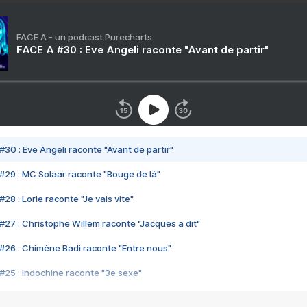
FACE A - un podcast Purecharts
FACE A #30 : Eve Angeli raconte "Avant de partir"
#30 : Eve Angeli raconte "Avant de partir"
#29 : MC Solaar raconte "Bouge de là"
28 : Lorie raconte "Je vais vite"
#27 : Christophe Willem raconte "Jacques a dit"
#26 : Chimène Badi raconte "Entre nous"
#25 : Indochine raconte "3e sexe"
#24 : Zaho raconte "C'est chelou"