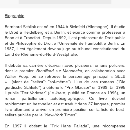
Biographie
Bernhard Schlink est né en 1944 à Bielefeld (Allemagne). Il étudie
le Droit à Heidelberg et à Berlin, et exerce comme professeur à
Bonn et à Francfort. Depuis 1992, il est professeur de Droit public
et de Philosophie du Droit à l'Université de Humboldt à Berlin. En
1987, il est également devenu juge au tribunal constitutionnel du
Land de Rhénanie-du-Nord-Westphalie.
Il débute sa carrière d'écrivain avec plusieurs romans policiers,
dont le premier,
Brouillard sur Mannheim
, en collaboration avec
Walter Popp, où se retrouve le personnage principal « SELB
»
(vient de "selbst": "soi-même"). L'un de ces romans ("Die
gordische Schleife") a obtenu le "Prix Glauser" en 1989. En 1995
il publie "Der Vorleser" (
Le liseur
, publié en France en 1996), un
roman partiellement autobiographique. Ce livre devient
rapidement un best-seller et est traduit dans 37 langues, premier
livre allemand à arriver en première position sur la liste de best-
sellers publiée par le "New-York Times".
En 1997 il obtient le "Prix Hans Fallada", une récompense