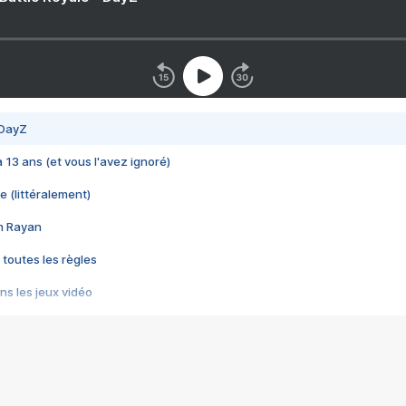
 DayZ
 a 13 ans (et vous l'avez ignoré)
e (littéralement)
im Rayan
 toutes les règles
s les jeux vidéo
us choquant de Rockstar ? - Le scandale BULLY
e plus moche de Steam
du RÊVE tourne au CAUCHEMAR