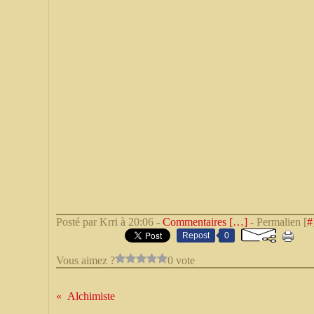
Posté par Krri à 20:06 -
Commentaires [
…
]
- Permalien [
#
Repost
0
Vous aimez ?
0 vote
Alchimiste