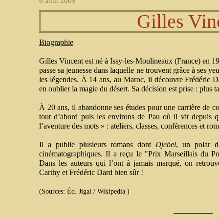
6 août 2009
Gilles Vin
Biographie
Gilles Vincent est né à Issy-les-Moulineaux (France) en 19
passe sa jeunesse dans laquelle ne trouvent grâce à ses yeux 
les légendes. À 14 ans, au Maroc, il découvre Frédéric D
en oublier la magie du désert. Sa décision est prise : plus ta
À 20 ans, il abandonne ses études pour une carrière de com
tout d’abord puis les environs de Pau où il vit depuis q
l’aventure des mots » : ateliers, classes, conférences et ro
Il a publie plusieurs romans dont
Djebel
, un polar d
cinématographiques. Il a reçu le "Prix Marseillais du
Dans les auteurs qui l’ont à jamais marqué, on retro
Carthy et Frédéric Dard bien sûr !
(Sources: Éd. Jigal / Wikipedia )
__________