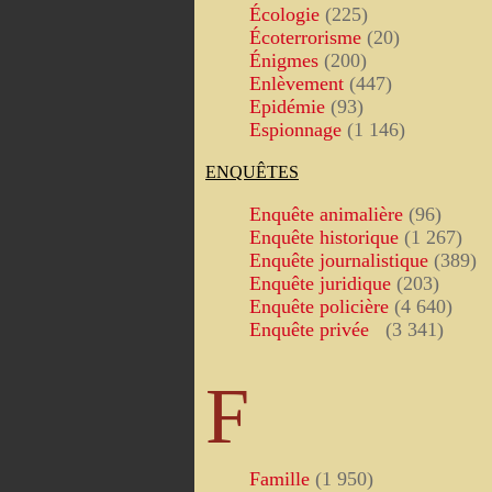
Écologie
(225)
Écoterrorisme
(20)
Énigmes
(200)
Enlèvement
(447)
Epidémie
(93)
Espionnage
(1 146)
ENQUÊTES
Enquête animalière
(96)
Enquête historique
(1 267)
Enquête journalistique
(389)
Enquête juridique
(203)
Enquête policière
(4 640)
Enquête privée
(3 341)
F
Famille
(1 950)