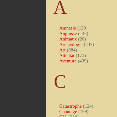
A
Amnésie
(120)
Angoisse
(146)
Animaux
(20)
Archéologie
(237)
Art
(884)
Attentat
(173)
Aventure
(439)
C
Catastrophe
(124)
Chantage
(199)