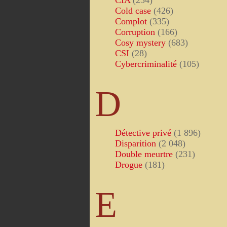
CIA
(234)
Cold case
(426)
Complot
(335)
Corruption
(166)
Cosy mystery
(683)
CSI
(28)
Cybercriminalité
(105)
D
Détective privé
(1 896)
Disparition
(2 048)
Double meurtre
(231)
Drogue
(181)
E