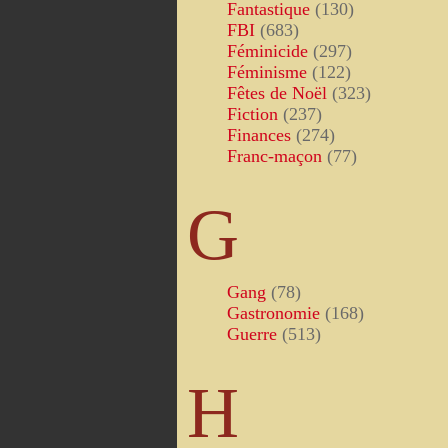
Fantastique
(130)
FBI
(683)
Féminicide
(297)
Féminisme
(122)
Fêtes de Noël
(323)
Fiction
(237)
Finances
(274)
Franc-maçon
(77)
G
Gang
(78)
Gastronomie
(168)
Guerre
(513)
H