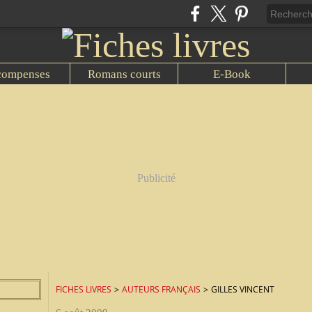
compenses
Romans courts
E-Book
Publicité
FICHES LIVRES
>
AUTEURS FRANÇAIS
>
GILLES VINCENT