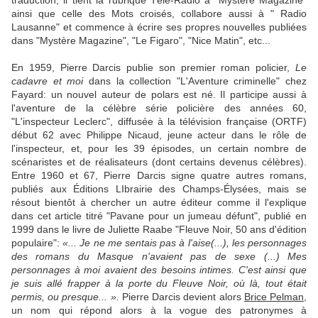
traduction, il tient la rubrique Télé-Radio à "Mystère Magazine"
ainsi que celle des Mots croisés, collabore aussi à " Radio
Lausanne" et commence à écrire ses propres nouvelles publiées
dans "Mystère Magazine", "Le Figaro", "Nice Matin", etc...
En 1959, Pierre Darcis publie son premier roman policier,
Le
cadavre et moi
dans la collection "L'Aventure criminelle" chez
Fayard: un nouvel auteur de polars est né. Il participe aussi à
l'aventure de la célèbre série policière des années 60,
"L'inspecteur Leclerc", diffusée à la télévision française (ORTF)
début 62 avec Philippe Nicaud, jeune acteur dans le rôle de
l'inspecteur, et, pour les 39 épisodes, un certain nombre de
scénaristes et de réalisateurs (dont certains devenus célèbres).
Entre 1960 et 67, Pierre Darcis signe quatre autres romans,
publiés aux Éditions LIbrairie des Champs-Élysées, mais se
résout bientôt à chercher un autre éditeur comme il l'explique
dans cet article titré "Pavane pour un jumeau défunt", publié en
1999 dans le livre de Juliette Raabe "Fleuve Noir, 50 ans d'édition
populaire":
«... Je ne me sentais pas à l'aise(...), les
personnages
des romans du Masque n'avaient pas de sexe (...) Mes
personnages à moi avaient des besoins intimes. C'est ainsi que
je suis allé frapper à la porte du Fleuve Noir, où là, tout était
permis, ou presque... ».
Pierre
Darcis devient alors
Brice Pelman
,
un nom qui répond alors à la vogue des patronymes à