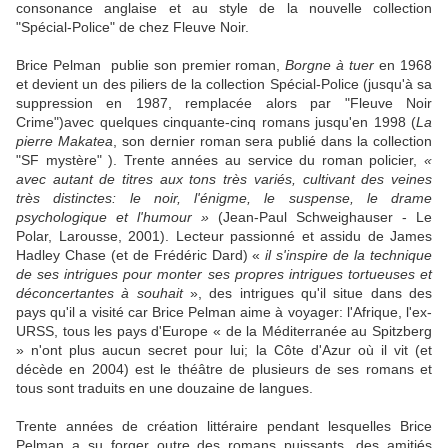
consonance anglaise et au style de la nouvelle collection
"Spécial-Police" de chez Fleuve Noir.
Brice Pelman publie son premier roman,
Borgne à tuer
en 1968
et devient un des piliers de la collection Spécial-Police (jusqu'à sa
suppression en 1987, remplacée alors par "Fleuve Noir
Crime")avec quelques cinquante-cinq romans jusqu'en 1998 (
La
pierre Makatea
, son dernier roman sera publié dans la collection
"SF mystère" ). Trente années au service du roman policier,
«
avec autant de titres aux tons très variés, cultivant des veines
très distinctes: le noir, l'énigme, le
suspense, le drame
psychologique et l'humour »
(Jean-Paul Schweighauser - Le
Polar, Larousse, 2001). Lecteur passionné et assidu de James
Hadley Chase (et de Frédéric Dard) «
il s'inspire de la technique
de ses intrigues pour monter ses
propres intrigues tortueuses et
déconcertantes à souhait
», des intrigues qu'il situe dans des
pays qu'il a visité car Brice Pelman aime à voyager: l'Afrique, l'ex-
URSS, tous les pays d'Europe « de la Méditerranée au Spitzberg
» n'ont plus aucun secret pour lui; la Côte d'Azur où il vit (et
décède en 2004) est le théâtre de plusieurs de ses romans et
tous sont traduits en une douzaine de langues.
Trente années de création littéraire pendant lesquelles Brice
Pelman a su forger outre des romans puissants, des amitiés