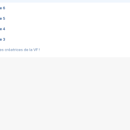
e 6
e 5
e 4
e 3
s créatrices de la VF !
e 2
e 1
e Mektoub My Love arrive enfin ! Rencontre avec Shaïn Boumedine et Sal
i : après Toni en famille
elle réalise le bouleversant Dites lui que je l'aime
ais ! Rencontre autour de Vie privée de Rebecca Zlotowski
 de Marguerite, Grave... Rencontre avec Ella Rumpf