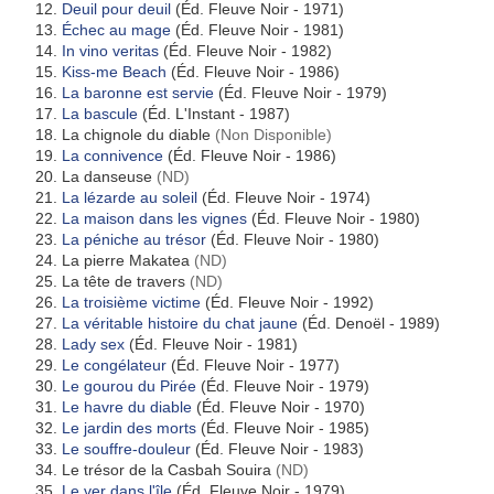
Deuil pour deuil
(Éd. Fleuve Noir - 1971)
Échec au mage
(Éd. Fleuve Noir - 1981)
In vino veritas
(Éd. Fleuve Noir - 1982)
Kiss-me Beach
(Éd. Fleuve Noir - 1986)
La baronne est servie
(Éd. Fleuve Noir - 1979)
La bascule
(Éd. L'Instant - 1987)
La chignole du diable
(Non Disponible)
La connivence
(Éd. Fleuve Noir - 1986)
La danseuse
(ND)
La lézarde au soleil
(Éd. Fleuve Noir - 1974)
La maison dans les vignes
(Éd. Fleuve Noir - 1980)
La péniche au trésor
(Éd. Fleuve Noir - 1980)
La pierre Makatea
(ND)
La tête de travers
(ND)
La troisième victime
(Éd. Fleuve Noir - 1992)
La véritable histoire du chat jaune
(Éd. Denoël - 1989)
Lady sex
(Éd. Fleuve Noir - 1981)
Le congélateur
(Éd. Fleuve Noir - 1977)
Le gourou du Pirée
(Éd. Fleuve Noir - 1979)
Le havre du diable
(Éd. Fleuve Noir - 1970)
Le jardin des morts
(Éd. Fleuve Noir - 1985)
Le souffre-douleur
(Éd. Fleuve Noir - 1983)
Le trésor de la Casbah Souira
(ND)
Le ver dans l'île
(Éd. Fleuve Noir - 1979)