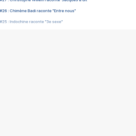
#26 : Chimène Badi raconte "Entre nous"
#25 : Indochine raconte "3e sexe"
#24 : Zaho raconte "C'est chelou"
#23 : Patrick Bruel raconte "Au café des délices"
#22 : Kyo raconte "Le chemin"
#21 : Nolwenn Leroy raconte "Cassé"
#20 : Patrick Hernandez raconte "Born to be alive"
#19 : Lorie raconte "Près de moi"
#18 : Michael Jones raconte "A nos actes manqués" (avec Jean-Jacque
#17 : Khaled raconte "Aïcha"
#16 : Corneille raconte "Parce qu'on vient de loin"
#15 : Indochine raconte "L'aventurier"