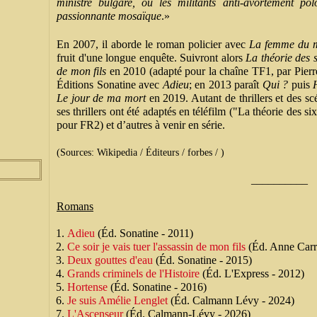
ministre bulgare, ou les militants anti-avortement
pol
passionnante mosaïque
.
»
En 2007, il aborde le roman policier avec
La femme du m
fruit d'une longue enquête. Suivront alors
La
théorie des s
de mon fils
en 2010 (adapté pour la chaîne TF1, par Pierr
Éditions Sonatine avec
Adieu
; en 2013 paraît
Qui ?
puis
Le jour de ma mort
en 2019. Autant de thrillers et des sc
ses thrillers ont été adaptés en téléfilm ("La théorie des 
pour FR2) et d’autres à venir en série.
(Sources: Wikipedia / Éditeurs / forbes / )
__________
Romans
Adieu
(Éd. Sonatine - 2011)
Ce soir je vais tuer l'assassin de mon fils
(Éd. Anne Carri
Deux gouttes d'eau
(Éd. Sonatine - 2015)
Grands criminels de l'Histoire
(Éd. L'Express - 2012)
Hortense
(Éd. Sonatine - 2016)
Je suis Amélie Lenglet
(Éd. Calmann Lévy - 2024)
L'Ascenseur
(Éd. Calmann-Lévy - 2026)