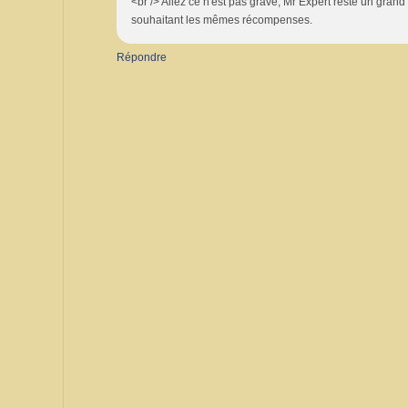
<br /> Allez ce n'est pas grave, Mr Expert reste un grand 
souhaitant les mêmes récompenses.
Répondre