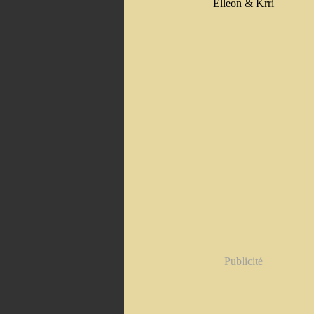
Elleon & Krri
Publicité