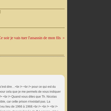
]
e soir je vais tuer l'assassin de mon fils
: c'est dire…<br /> <br /> pour ce qui est du
t pour cela que je me permets de vous indiquer
 /> <br /> Quand vous dites que Th. Nicolas
le, car cette prison n'existait pas. La
t eu lieu de 1966 à 1968.<br /> <br /> <br />