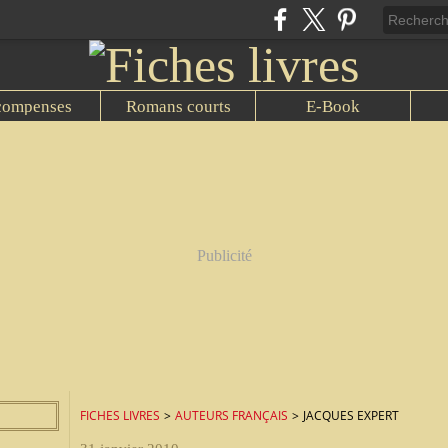
compenses
Romans courts
E-Book
Publicité
FICHES LIVRES
>
AUTEURS FRANÇAIS
>
JACQUES EXPERT