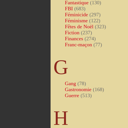
Fantastique
(130)
FBI
(683)
Féminicide
(297)
Féminisme
(122)
Fêtes de Noël
(323)
Fiction
(237)
Finances
(274)
Franc-maçon
(77)
G
Gang
(78)
Gastronomie
(168)
Guerre
(513)
H