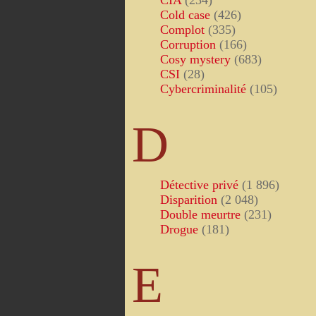
CIA
(234)
Cold case
(426)
Complot
(335)
Corruption
(166)
Cosy mystery
(683)
CSI
(28)
Cybercriminalité
(105)
D
Détective privé
(1 896)
Disparition
(2 048)
Double meurtre
(231)
Drogue
(181)
E