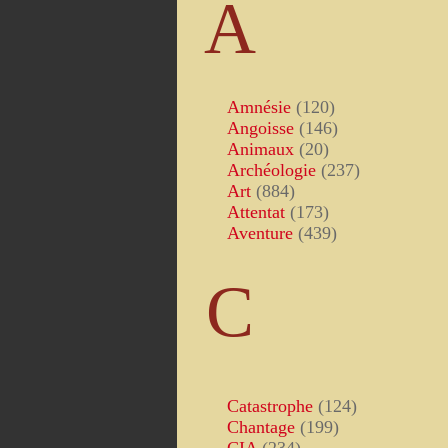
A
Amnésie
(120)
Angoisse
(146)
Animaux
(20)
Archéologie
(237)
Art
(884)
Attentat
(173)
Aventure
(439)
C
Catastrophe
(124)
Chantage
(199)