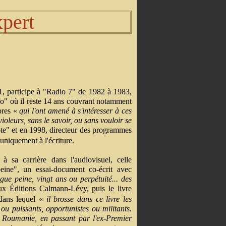
pert
81, participe à "Radio 7" de 1982 à 1983,
nfo" où il reste 14 ans couvrant notamment
bres
«
qui l'ont amené à s'intéresser à ces
oleurs, sans le savoir, ou sans vouloir se
ote" et en 1998, directeur des programmes
uniquement à l'écriture.
 sa carrière dans l'audiovisuel, celle
ine", un essai-document co-écrit avec
ngue peine, vingt ans ou perpétuité... des
ux Éditions Calmann-Lévy, puis le livre
dans lequel
«
il brosse dans ce livre les
ou puissants, opportunistes ou militants.
 Roumanie, en passant par l'ex-Premier