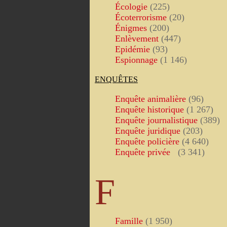
Écologie
(225)
Écoterrorisme
(20)
Énigmes
(200)
Enlèvement
(447)
Epidémie
(93)
Espionnage
(1 146)
ENQUÊTES
Enquête animalière
(96)
Enquête historique
(1 267)
Enquête journalistique
(389)
Enquête juridique
(203)
Enquête policière
(4 640)
Enquête privée
(3 341)
F
Famille
(1 950)