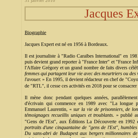
31 janvier 2010
Jacques Ex
Biographie
Jacques Expert est né en 1956 à Bordeaux.
Il est journaliste à "Radio Caraïbes International" en 19
puis devient grand reporter à "France Inter" et "France I
l'Affaire Grégory et un grand nombre de faits divers célè
femmes qui partagent leur vie avec des meurtriers ou des vi
l'avouer.
»
En 1995, il devient rédacteur en chef de "Coy
de "RTL", il cesse ces activités en 2018 pour se consacrer 
Il mène donc pendant quelques années, parallèlement à
d'écrivain qui commence en 1989 avec "La longue pe
Emmanuel Laurentin,
«
sur la vie de prisonniers, de lo
témoignages recueillis uniques et troublants.
»
publié a
"Gens de l'Est", aux Éditions La Découverte en 1992 
portraits d'une cinquantaine de "gens de l'Est", humbles 
Du sans-abri de Budapest aux bergers millionnaires de