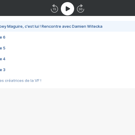
bey Maguire, c'est lui ! Rencontre avec Damien Witecka
e 6
e 5
e 4
e 3
s créatrices de la VF !
e 2
e 1
e Mektoub My Love arrive enfin ! Rencontre avec Shaïn Boumedine et Sal
i : après Toni en famille
elle réalise le bouleversant Dites lui que je l'aime