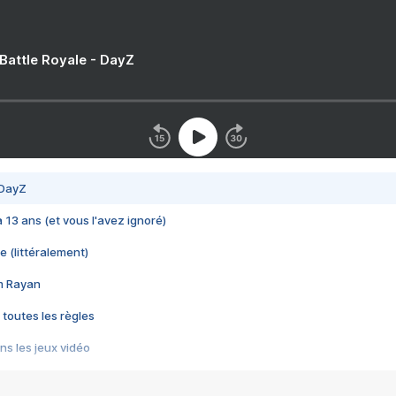
 Battle Royale - DayZ
 DayZ
 a 13 ans (et vous l'avez ignoré)
e (littéralement)
im Rayan
 toutes les règles
s les jeux vidéo
us choquant de Rockstar ? - Le scandale BULLY