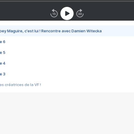
bey Maguire, c'est lui ! Rencontre avec Damien Witecka
e 6
e 5
e 4
e 3
s créatrices de la VF !
e 2
e 1
e Mektoub My Love arrive enfin ! Rencontre avec Shaïn Boumedine et Sal
i : après Toni en famille