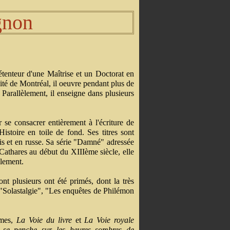
gnon
enteur d'une Maîtrise et un Doctorat en
ité de Montréal, il oeuvre pendant plus de
 Parallèlement, il enseigne dans plusieurs
 se consacrer entièrement à l'écriture de
Histoire en toile de fond. Ses titres sont
is et en russe. Sa série "Damné" adressée
 Cathares au début du XIIIème siècle, elle
ulement.
nt plusieurs ont été primés, dont la très
"Solastalgie", "Les enquêtes de Philémon
omes,
La Voie du livre
et
La Voie royale
l se penche sur les heures sombres de