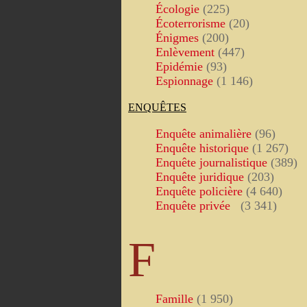
Écologie
(225)
Écoterrorisme
(20)
Énigmes
(200)
Enlèvement
(447)
Epidémie
(93)
Espionnage
(1 146)
ENQUÊTES
Enquête animalière
(96)
Enquête historique
(1 267)
Enquête journalistique
(389)
Enquête juridique
(203)
Enquête policière
(4 640)
Enquête privée
(3 341)
F
Famille
(1 950)