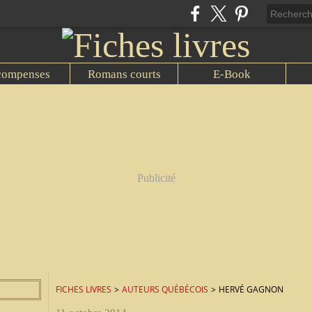
compenses
Romans courts
E-Book
Publicité
FICHES LIVRES
>
AUTEURS QUÉBÉCOIS
>
HERVÉ GAGNON