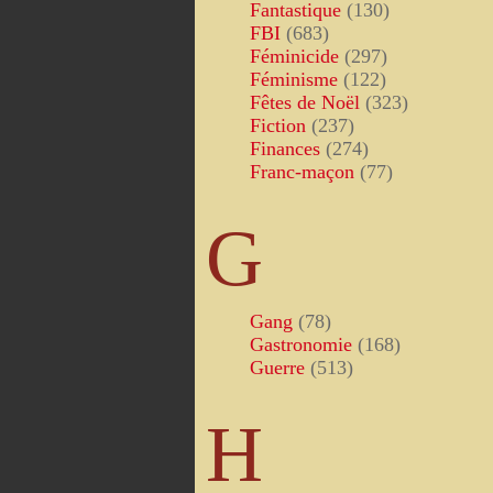
Fantastique
(130)
FBI
(683)
Féminicide
(297)
Féminisme
(122)
Fêtes de Noël
(323)
Fiction
(237)
Finances
(274)
Franc-maçon
(77)
G
Gang
(78)
Gastronomie
(168)
Guerre
(513)
H