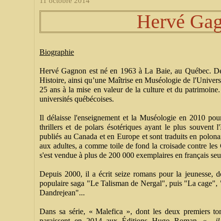
11 octobre 2014
Hervé Ga
Biographie
Hervé Gagnon est né en 1963 à La Baie, au Québec. Dét
Histoire, ainsi qu’une Maîtrise en Muséologie de l'Univers
25 ans à la mise en valeur de la culture et du patrimoine.
universités québécoises.
Il délaisse l'enseignement et la Muséologie en 2010 pour
thrillers et de polars ésotériques ayant le plus souvent l'
publiés au Canada et en Europe et sont traduits en polona
aux adultes, a comme toile de fond la croisade contre les
s'est vendue à plus de 200 000 exemplaires en français se
Depuis 2000, il a écrit seize romans pour la jeunesse, do
populaire saga "Le Talisman de Nergal", puis "La cage", 
Dandrejean"...
Dans sa série, « Malefica », dont les deux premiers t
paraissent en 2014 aux Éditions Hugo Roman, «
i