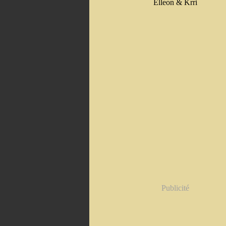
Elleon & Krri
Publicité