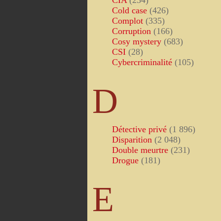
CIA
(234)
Cold case
(426)
Complot
(335)
Corruption
(166)
Cosy mystery
(683)
CSI
(28)
Cybercriminalité
(105)
D
Détective privé
(1 896)
Disparition
(2 048)
Double meurtre
(231)
Drogue
(181)
E