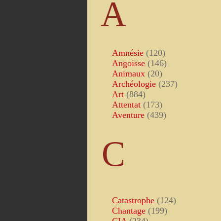
A
Amnésie
(120)
Angoisse
(146)
Animaux
(20)
Archéologie
(237)
Art
(884)
Attentat
(173)
Aventure
(439)
C
Catastrophe
(124)
Chantage
(199)