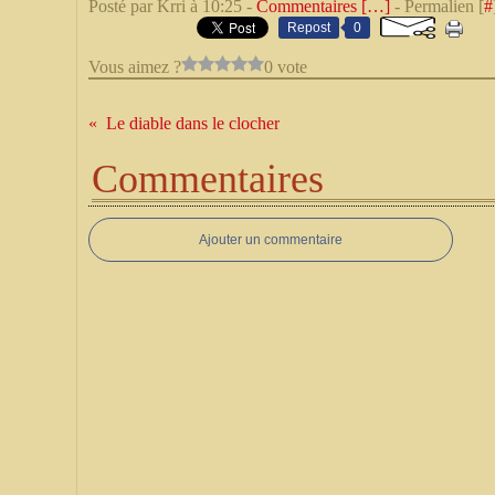
Posté par Krri à 10:25 -
Commentaires [
…
]
- Permalien [
#
Repost
0
Vous aimez ?
0 vote
Le diable dans le clocher
Commentaires
Ajouter un commentaire