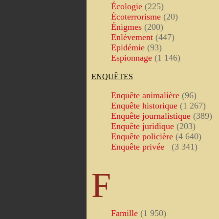
Écologie
(225)
Écoterrorisme
(20)
Énigmes
(200)
Enlèvement
(447)
Epidémie
(93)
Espionnage
(1 146)
ENQUÊTES
Enquête animalière
(96)
Enquête historique
(1 267)
Enquête journalistique
(389)
Enquête juridique
(203)
Enquête policière
(4 640)
Enquête privée
(3 341)
F
Famille
(1 950)