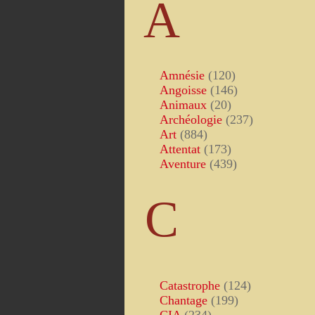
A
Amnésie
(120)
Angoisse
(146)
Animaux
(20)
Archéologie
(237)
Art
(884)
Attentat
(173)
Aventure
(439)
C
Catastrophe
(124)
Chantage
(199)