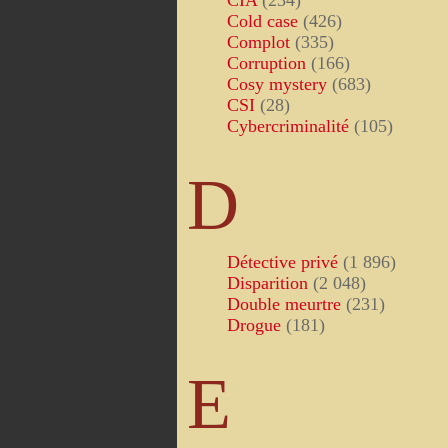
CIA
(234)
Cold case
(426)
Complot
(335)
Corruption
(166)
Cosy mystery
(683)
CSI
(28)
Cybercriminalité
(105)
D
Détective privé
(1 896)
Disparition
(2 048)
Double meurtre
(231)
Drogue
(181)
E