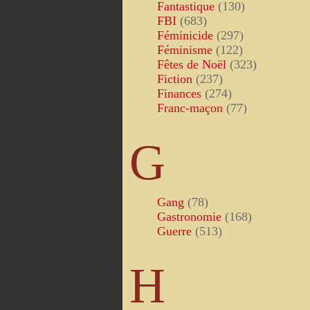
Fantastique
(130)
FBI
(683)
Féminicide
(297)
Féminisme
(122)
Fêtes de Noël
(323)
Fiction
(237)
Finances
(274)
Franc-maçon
(77)
G
Gang
(78)
Gastronomie
(168)
Guerre
(513)
H