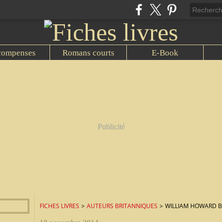
compenses
Romans courts
E-Book
Publicité
FICHES LIVRES
>
AUTEURS BRITANNIQUES
>
WILLIAM HOWARD 