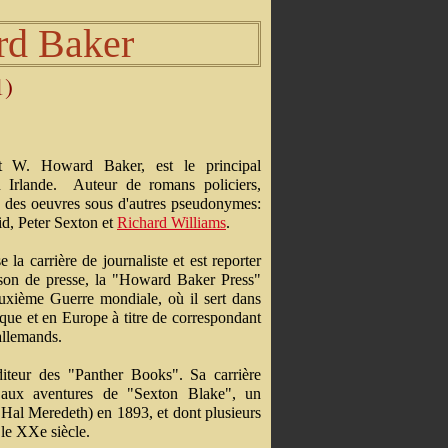
rd Baker
1)
t W. Howard Baker, est le principal
Irlande. Auteur de romans policiers,
ie des oeuvres sous d'autres pseudonymes:
d, Peter Sexton et
Richard Williams
.
 la carrière de journaliste et est reporter
ison de presse, la "Howard Baker Press"
euxième Guerre mondiale, où il sert dans
ue et en Europe à titre de correspondant
allemands.
éditeur des "Panther Books". Sa carrière
on aux aventures de "Sexton Blake", un
Hal Meredeth) en 1893, et dont plusieurs
 le XXe siècle.