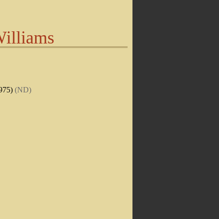
illiams
1975)
(ND)