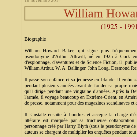
18 novembre 2014
William Howa
(1925 - 199
Biographie
William Howard Baker, qui signe plus fréquemmen
pseudonyme d'Arthur Athwill, né en 1925 à Cork en 
d'espionnage, d'aventures et de Science-Fiction, il publ
William Arthur, W. A. Ballinger, John Long, Desmond Rei
Il passe son enfance et sa jeunesse en Irlande. Il embrasse
pendant plusieurs années avant de fonder sa propre ma
qu'il dirige pendant une vingtaine d'années. Après la D
l'armée, il voyage beaucoup en Extrême-Orient, en Amériq
de presse, notamment pour des magazines scandinaves et 
Il s'installe ensuite à Londres et accepte la charge d'
littéraire est marquée par sa fructueuse collaborati
personnage créé par Harry Blyth (sous le pseudonyme de 
auteurs se chargent de multiplier les enquêtes pendant tout