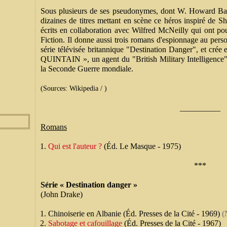
Sous plusieurs de ses pseudonymes, dont W. Howard Bake
dizaines de titres mettant en scène ce héros inspiré de
écrits en collaboration avec Wilfred McNeilly qui ont pou
Fiction. Il donne aussi trois romans d'espionnage au p
série télévisée britannique "Destination Danger", et cré
QUINTAIN », un agent du "British Military Intelligence",
la Seconde Guerre mondiale.
(Sources: Wikipedia / )
__________
Romans
Qui est l'auteur ?
(Éd. Le Masque - 1975)
***
Série « Destination danger »
(John Drake)
Chinoiserie en Albanie (Éd. Presses de la Cité - 1969)
(
Sabotage et cafouillage
(Éd. Presses de la Cité - 1967)