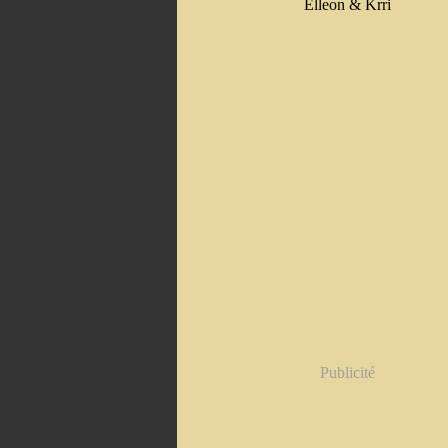
Elleon & Krri
Publicité