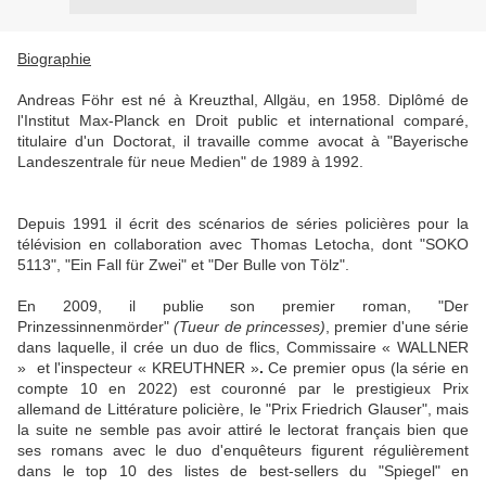
Biographie
Andreas Föhr est né à Kreuzthal, Allgäu,
en 1958.
Diplômé de
l'Institut Max-Planck en Droit public et international comparé,
titulaire d'un Doctorat, il travaille comme avocat à "Bayerische
Landeszentrale für neue Medien" de 1989 à 1992.
Depuis 1991 il écrit des scénarios de séries policières pour la
télévision en collaboration avec Thomas Letocha, dont "
SOKO
5113"
, "
Ein Fall für Zwei"
et "
Der Bulle von Tölz"
.
En 2009, il publie son premier roman, "Der
Prinzessinnenmörder"
(T
ueur de princesses)
, premier d'une série
dans laquelle, il crée un duo de flics,
Commissaire « WALLNER
» et l'inspecteur « KREUTHNER »
.
Ce premier opus (la série en
compte 10 en 2022) est couronné par le prestigieux Prix
allemand de Littérature policière, le "Prix Friedrich Glauser", mais
la suite ne semble pas avoir attiré le lectorat français bien que
ses romans avec le duo d'enquêteurs figurent régulièrement
dans le top 10 des
listes de best-sellers du "
Spiegel"
en