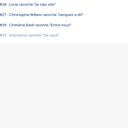
28 : Lorie raconte "Je vais vite"
#27 : Christophe Willem raconte "Jacques a dit"
#26 : Chimène Badi raconte "Entre nous"
#25 : Indochine raconte "3e sexe"
#24 : Zaho raconte "C'est chelou"
#23 : Patrick Bruel raconte "Au café des délices"
#22 : Kyo raconte "Le chemin"
#21 : Nolwenn Leroy raconte "Cassé"
#20 : Patrick Hernandez raconte "Born to be alive"
#19 : Lorie raconte "Près de moi"
#18 : Michael Jones raconte "A nos actes manqués" (avec Jean-Jacque
#17 : Khaled raconte "Aïcha"
#16 : Corneille raconte "Parce qu'on vient de loin"