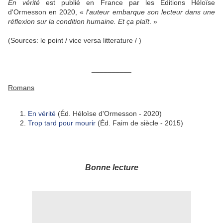
En vérité
est publié en France par les Éditions Héloïse
d'Ormesson en 2020,
«
l'auteur embarque son lecteur dans une
réflexion sur
la condition humaine. Et ça plaît
. »
(Sources: le point / vice versa litterature / )
__________
Romans
En vérité
(Éd. Héloïse d'Ormesson - 2020)
Trop tard pour mourir
(Éd. Faim de siècle - 2015)
Bonne lecture