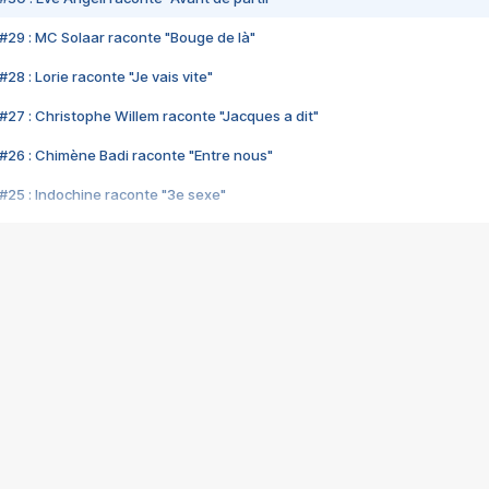
#29 : MC Solaar raconte "Bouge de là"
28 : Lorie raconte "Je vais vite"
#27 : Christophe Willem raconte "Jacques a dit"
#26 : Chimène Badi raconte "Entre nous"
#25 : Indochine raconte "3e sexe"
#24 : Zaho raconte "C'est chelou"
#23 : Patrick Bruel raconte "Au café des délices"
#22 : Kyo raconte "Le chemin"
#21 : Nolwenn Leroy raconte "Cassé"
#20 : Patrick Hernandez raconte "Born to be alive"
#19 : Lorie raconte "Près de moi"
#18 : Michael Jones raconte "A nos actes manqués" (avec Jean-Jacque