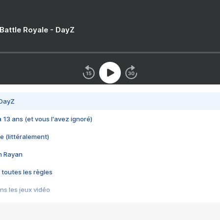
 Battle Royale - DayZ
 DayZ
 a 13 ans (et vous l'avez ignoré)
e (littéralement)
im Rayan
 toutes les règles
s les jeux vidéo
us choquant de Rockstar ? - Le scandale BULLY