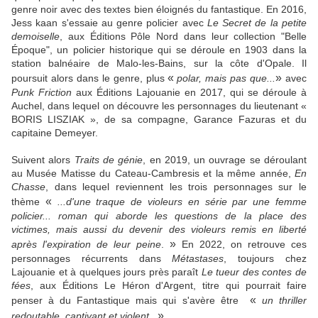
genre noir avec des textes bien éloignés du fantastique. En 2016,
Jess kaan s'essaie au genre policier avec
Le Secret de la petite
demoiselle
, aux Éditions Pôle Nord dans leur collection "Belle
Époque", un policier historique qui se déroule en 1903 dans la
station balnéaire de Malo-les-Bains, sur la côte d'Opale. Il
«
»
poursuit alors dans le genre, plus
polar, mais pas que...
avec
Punk Friction
aux Éditions Lajouanie en 2017, qui se déroule à
Auchel, dans lequel on découvre les personnages du lieutenant «
BORIS LISZIAK »,
de sa compagne,
Garance Fazuras
et du
capitaine Demeyer.
Suivent alors
Traits de génie
, en 2019, un ouvrage se déroulant
au Musée Matisse du Cateau-Cambresis et la même année,
En
Chasse
, dans lequel reviennent les trois personnages sur le
«
thème
...d'une traque de violeurs en série par une femme
policier...
roman
qui aborde les questions de la place des
victimes, mais aussi du devenir des violeurs remis en liberté
»
après l'expiration de leur peine
.
En 2022, on retrouve ces
personnages récurrents dans
Métastases
, toujours chez
Lajouanie et à quelques jours près paraît
Le tueur des contes de
fées
, aux Éditions Le Héron d'Argent, titre qui pourrait faire
«
penser à du Fantastique mais qui s'avère être
un thriller
»
redoutable, captivant et violent..
.