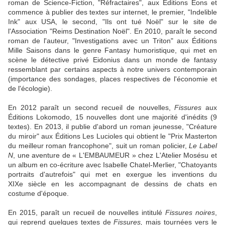
roman de Science-Fiction, "Réfractaires", aux Éditions Eons et
commence à publier des textes sur internet, le premier, "Indelible
Ink" aux USA, le second, "Ils ont tué Noël" sur le site de
l'Association "Reims Destination Noël". En 2010, paraît le second
roman de l'auteur, "Investigations avec un Triton" aux Éditions
Mille Saisons dans le genre Fantasy humoristique, qui met en
scène le détective privé Eidonius dans un monde de fantasy
ressemblant par certains aspects à notre univers contemporain
(importance des sondages, places respectives de l'économie et
de l'écologie).
En 2012 paraît un second recueil de nouvelles,
Fissures
aux
Éditions Lokomodo, 15 nouvelles dont une majorité d'inédits (9
textes). En 2013, il publie d'abord un roman jeunesse, "Créature
du miroir" aux Éditions Les Lucioles qui obtient le "Prix Masterton
du meilleur roman francophone", suit un roman policier,
Le Label
N
, une aventure de « L'EMBAUMEUR » chez L'Atelier Mosésu et
un album en co-écriture avec Isabelle Chatel-Merlier, "Chatoyants
portraits d'autrefois" qui met en exergue les inventions du
XIXe siècle en les accompagnant de dessins de chats en
costume d'époque.
En 2015, paraît un recueil de nouvelles intitulé
Fissures noires
,
qui reprend quelques textes de
Fissures,
mais tournées vers le