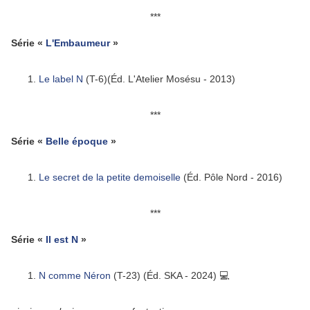
***
Série «
L'Embaumeur
»
Le label N
(T-6)(Éd. L'Atelier Mosésu - 2013)
***
Série «
Belle époque
»
Le secret de la petite demoiselle
(Éd. Pôle Nord - 2016)
***
Série «
Il est N
»
N comme Néron
(T-23) (Éd. SKA - 2024) 💻