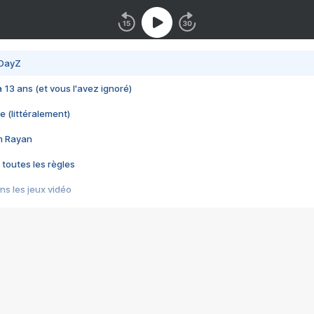
 DayZ
 a 13 ans (et vous l'avez ignoré)
e (littéralement)
im Rayan
 toutes les règles
s les jeux vidéo
us choquant de Rockstar ? - Le scandale BULLY
e plus moche de Steam
du RÊVE tourne au CAUCHEMAR
pendant 8 heures