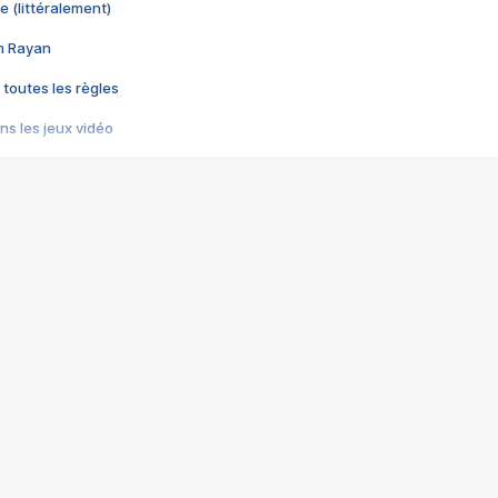
e (littéralement)
im Rayan
 toutes les règles
s les jeux vidéo
us choquant de Rockstar ? - Le scandale BULLY
e plus moche de Steam
du RÊVE tourne au CAUCHEMAR
pendant 8 heures
it… à tort
umiliés par un jeu vidéo
ire - Final Fantasy 8
ti un empire - Age of Empires
story DOFUS