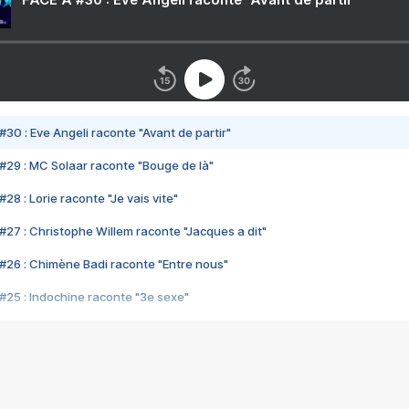
#30 : Eve Angeli raconte "Avant de partir"
#29 : MC Solaar raconte "Bouge de là"
28 : Lorie raconte "Je vais vite"
#27 : Christophe Willem raconte "Jacques a dit"
#26 : Chimène Badi raconte "Entre nous"
#25 : Indochine raconte "3e sexe"
#24 : Zaho raconte "C'est chelou"
#23 : Patrick Bruel raconte "Au café des délices"
#22 : Kyo raconte "Le chemin"