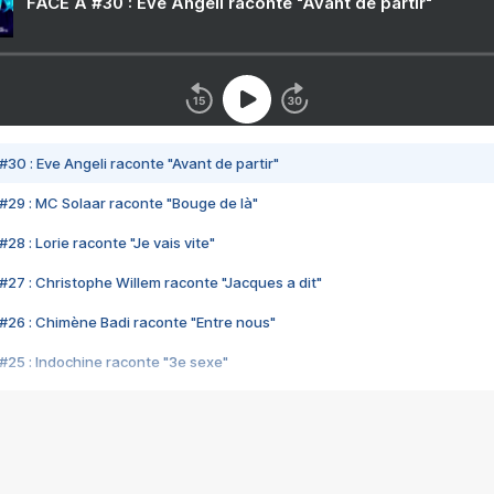
FACE A #30 : Eve Angeli raconte "Avant de partir"
#30 : Eve Angeli raconte "Avant de partir"
#29 : MC Solaar raconte "Bouge de là"
28 : Lorie raconte "Je vais vite"
#27 : Christophe Willem raconte "Jacques a dit"
#26 : Chimène Badi raconte "Entre nous"
#25 : Indochine raconte "3e sexe"
#24 : Zaho raconte "C'est chelou"
#23 : Patrick Bruel raconte "Au café des délices"
#22 : Kyo raconte "Le chemin"