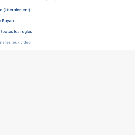
e (littéralement)
im Rayan
 toutes les règles
s les jeux vidéo
us choquant de Rockstar ? - Le scandale BULLY
e plus moche de Steam
du RÊVE tourne au CAUCHEMAR
pendant 8 heures
it… à tort
umiliés par un jeu vidéo
ire - Final Fantasy 8
ti un empire - Age of Empires