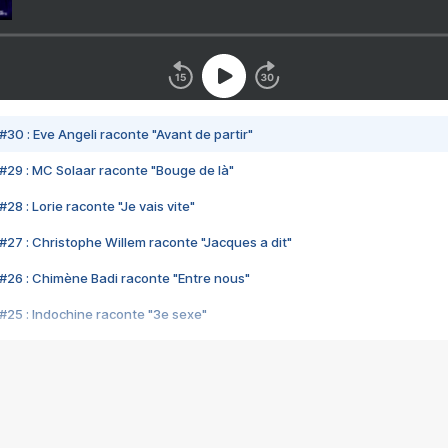
#30 : Eve Angeli raconte "Avant de partir"
#29 : MC Solaar raconte "Bouge de là"
28 : Lorie raconte "Je vais vite"
#27 : Christophe Willem raconte "Jacques a dit"
#26 : Chimène Badi raconte "Entre nous"
#25 : Indochine raconte "3e sexe"
#24 : Zaho raconte "C'est chelou"
#23 : Patrick Bruel raconte "Au café des délices"
#22 : Kyo raconte "Le chemin"