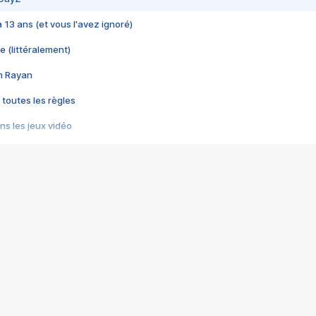
 a 13 ans (et vous l'avez ignoré)
e (littéralement)
im Rayan
 toutes les règles
s les jeux vidéo
us choquant de Rockstar ? - Le scandale BULLY
e plus moche de Steam
du RÊVE tourne au CAUCHEMAR
pendant 8 heures
it… à tort
umiliés par un jeu vidéo
ire - Final Fantasy 8