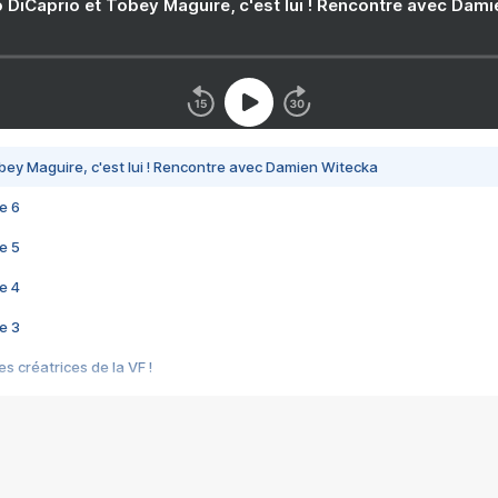
 DiCaprio et Tobey Maguire, c'est lui ! Rencontre avec Dam
bey Maguire, c'est lui ! Rencontre avec Damien Witecka
e 6
e 5
e 4
e 3
s créatrices de la VF !
e 2
e 1
e Mektoub My Love arrive enfin ! Rencontre avec Shaïn Boumedine et Sal