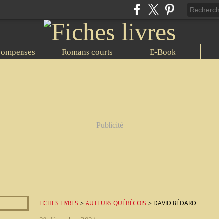
compenses
Romans courts
E-Book
Publicité
FICHES LIVRES
>
AUTEURS QUÉBÉCOIS
>
DAVID BÉDARD