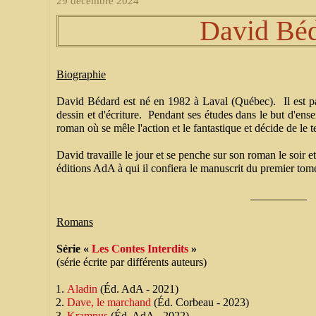
29 décembre 2024
David Bé
Biographie
David Bédard est né en 1982 à Laval (Québec). Il est p
dessin et d'écriture. Pendant ses études dans le but d'ense
roman où se mêle l'action et le fantastique et décide de le t
David travaille le jour et se penche sur son roman le soir e
éditions AdA à qui il confiera le manuscrit du premier to
__________
Romans
Série «
Les Contes Interdits
»
(série écrite par différents auteurs)
Aladin
(Éd. AdA - 2021)
Dave, le marchand
(Éd. Corbeau - 2023)
Krampus
(Éd. AdA - 2022)