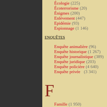
Écologie
(225)
Écoterrorisme
(20)
Énigmes
(200)
Enlèvement
(447)
Epidémie
(93)
Espionnage
(1 146)
ENQUÊTES
Enquête animalière
(96)
Enquête historique
(1 267)
Enquête journalistique
(389)
Enquête juridique
(203)
Enquête policière
(4 640)
Enquête privée
(3 341)
F
Famille
(1 950)