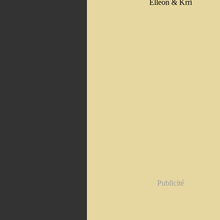
Elleon & Krri
Publicité