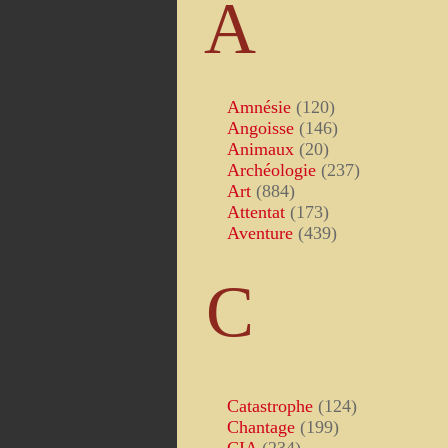
A
Amnésie
(120)
Angoisse
(146)
Animaux
(20)
Archéologie
(237)
Art
(884)
Attentat
(173)
Aventure
(439)
C
Catastrophe
(124)
Chantage
(199)