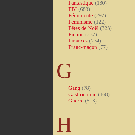
Fantastique
(130)
FBI
(683)
Féminicide
(297)
Féminisme
(122)
Fêtes de Noël
(323)
Fiction
(237)
Finances
(274)
Franc-maçon
(77)
G
Gang
(78)
Gastronomie
(168)
Guerre
(513)
H