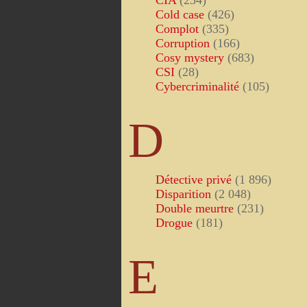
CIA
(234)
Cold case
(426)
Complot
(335)
Corruption
(166)
Cosy mystery
(683)
CSI
(28)
Cybercriminalité
(105)
D
Détective privé
(1 896)
Disparition
(2 048)
Double meurtre
(231)
Drogue
(181)
E