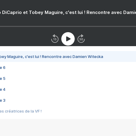
 DiCaprio et Tobey Maguire, c'est lui ! Rencontre avec Dam
bey Maguire, c'est lui ! Rencontre avec Damien Witecka
e 6
e 5
e 4
e 3
s créatrices de la VF !
e 2
e 1