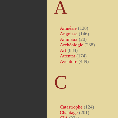
A
Amnésie
(120)
Angoisse
(146)
Animaux
(20)
Archéologie
(238)
Art
(884)
Attentat
(174)
Aventure
(439)
C
Catastrophe
(124)
Chantage
(201)