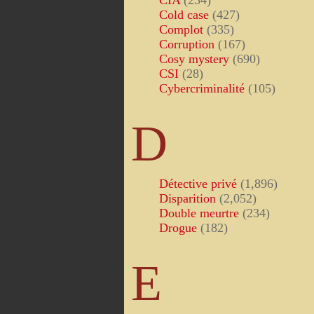
CIA
(234)
Cold case
(427)
Complot
(335)
Corruption
(167)
Cosy mystery
(690)
CSI
(28)
Cybercriminalité
(105)
D
Détective privé
(1,896)
Disparition
(2,052)
Double meurtre
(234)
Drogue
(182)
E