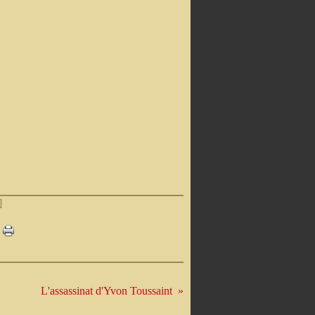
]
L'assassinat d'Yvon Toussaint