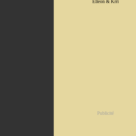
Elleon & Krri
Publicité