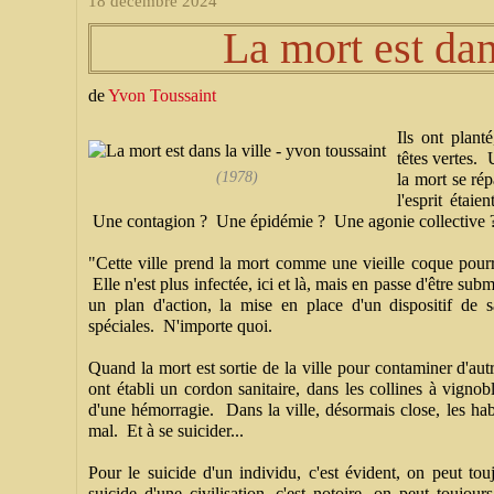
18 décembre 2024
La mort est dan
de
Yvon Toussaint
Ils ont planté
têtes vertes. 
(1978)
la mort se ré
l'esprit étai
Une contagion ? Une épidémie ? Une agonie collective 
"Cette ville prend la mort comme une vieille coque pourri
Elle n'est plus infectée, ici et là, mais en passe d'être subm
un plan d'action, la mise en place d'un dispositif de 
spéciales. N'importe quoi.
Quand la mort est sortie de la ville pour contaminer d'autre
ont établi un cordon sanitaire, dans les collines à vign
d'une hémorragie. Dans la ville, désormais close, les hab
mal. Et à se suicider...
Pour le suicide d'un individu, c'est évident, on peut to
suicide d'une civilisation, c'est notoire, on peut toujo