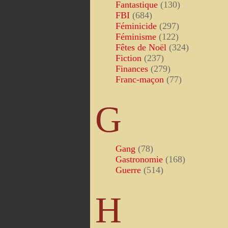
Fantastique
(130)
FBI
(684)
Féminicide
(297)
Féminisme
(122)
Fêtes de Noël
(324)
Fiction
(237)
Finances
(279)
Franc-maçon
(77)
G
Gang
(78)
Gastronomie
(168)
Guerre
(514)
H