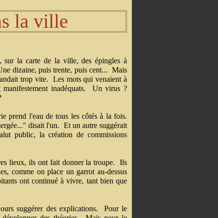
s la ville
, sur la carte de la ville, des épingles à
Une dizaine, puis trente, puis cent... Mais
pandait trop vite. Les mots qui venaient à
ent manifestement inadéquats. Un virus ?
?
e prend l'eau de tous les côtés à la fois.
ergée..." disait l'un. Et un autre suggérait
salut public, la création de commissions
s lieux, ils ont fait donner la troupe. Ils
obles, comme on place un garrot au-dessus
itants ont continué à vivre, tant bien que
ujours suggérer des explications. Pour le
urs développer des théories. Mais pour le