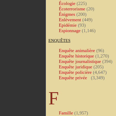
Écologie
(225)
Écoterrorisme
(20)
Énigmes
(200)
Enlèvement
(449)
Epidémie
(93)
Espionnage
(1,146)
ENQUÊTES
Enquête animalière
(96)
Enquête historique
(1,270)
Enquête journalistique
(394)
Enquête juridique
(205)
Enquête policière
(4,647)
Enquête privée
(3,349)
F
Famille
(1,957)