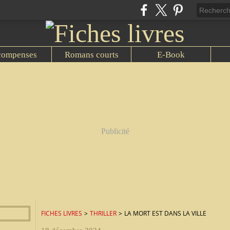
compenses
Romans courts
E-Book
Publicité
FICHES LIVRES
>
THRILLER
>
LA MORT EST DANS LA VILLE