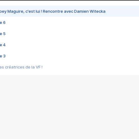
bey Maguire, c'est lui ! Rencontre avec Damien Witecka
e 6
e 5
e 4
e 3
s créatrices de la VF !
e 2
e 1
e Mektoub My Love arrive enfin ! Rencontre avec Shaïn Boumedine et Sal
i : après Toni en famille
elle réalise le bouleversant Dites lui que je l'aime
ais ! Rencontre autour de Vie privée de Rebecca Zlotowski