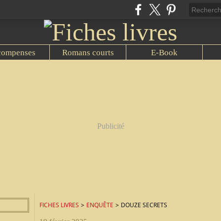
compenses
Romans courts
E-Book
Publicité
FICHES LIVRES
>
ENQUÊTE
>
DOUZE SECRETS