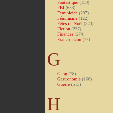
Fantastique
(130)
FBI
(683)
Féminicide
(297)
Féminisme
(122)
Fêtes de Noël
(323)
Fiction
(237)
Finances
(274)
Franc-maçon
(77)
G
Gang
(78)
Gastronomie
(168)
Guerre
(513)
H