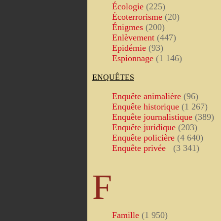
Écologie
(225)
Écoterrorisme
(20)
Énigmes
(200)
Enlèvement
(447)
Epidémie
(93)
Espionnage
(1 146)
ENQUÊTES
Enquête animalière
(96)
Enquête historique
(1 267)
Enquête journalistique
(389)
Enquête juridique
(203)
Enquête policière
(4 640)
Enquête privée
(3 341)
F
Famille
(1 950)