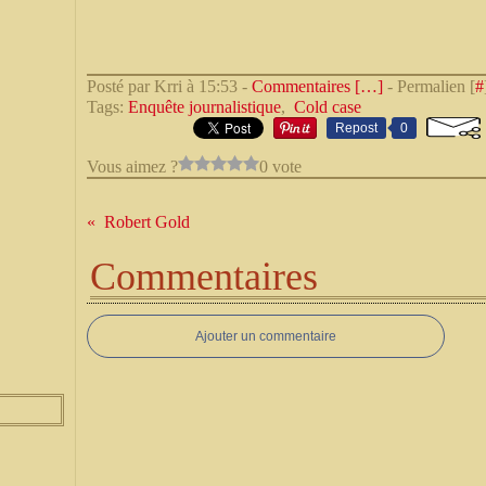
Posté par Krri à 15:53 -
Commentaires [
…
]
- Permalien [
#
Tags:
Enquête journalistique
,
Cold case
Repost
0
Vous aimez ?
0 vote
Robert Gold
Commentaires
Ajouter un commentaire