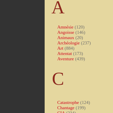
A
Amnésie
(120)
Angoisse
(146)
Animaux
(20)
Archéologie
(237)
Art
(884)
Attentat
(173)
Aventure
(439)
C
Catastrophe
(124)
Chantage
(199)