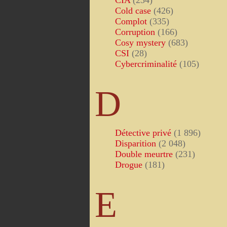
CIA
(234)
Cold case
(426)
Complot
(335)
Corruption
(166)
Cosy mystery
(683)
CSI
(28)
Cybercriminalité
(105)
D
Détective privé
(1 896)
Disparition
(2 048)
Double meurtre
(231)
Drogue
(181)
E