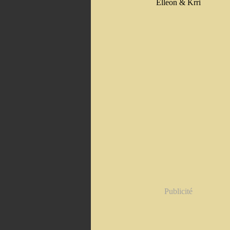
Elleon & Krri
Publicité