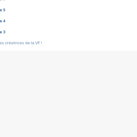
e 5
e 4
e 3
s créatrices de la VF !
e 2
e 1
e Mektoub My Love arrive enfin ! Rencontre avec Shaïn Boumedine et Sal
i : après Toni en famille
elle réalise le bouleversant Dites lui que je l'aime
ais ! Rencontre autour de Vie privée de Rebecca Zlotowski
 de Marguerite, Grave... Rencontre avec Ella Rumpf
 Les Rêveurs, un film intime sur la santé mentale