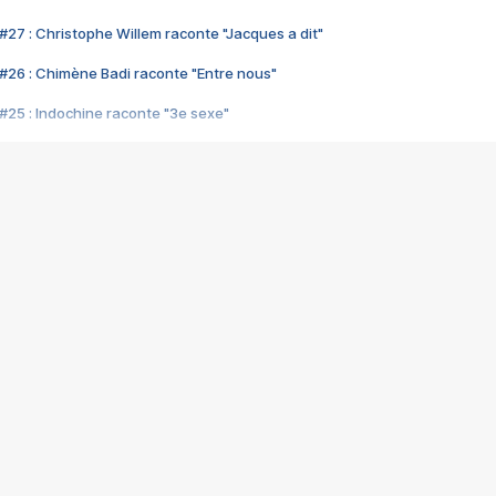
#27 : Christophe Willem raconte "Jacques a dit"
#26 : Chimène Badi raconte "Entre nous"
#25 : Indochine raconte "3e sexe"
#24 : Zaho raconte "C'est chelou"
#23 : Patrick Bruel raconte "Au café des délices"
#22 : Kyo raconte "Le chemin"
#21 : Nolwenn Leroy raconte "Cassé"
#20 : Patrick Hernandez raconte "Born to be alive"
#19 : Lorie raconte "Près de moi"
#18 : Michael Jones raconte "A nos actes manqués" (avec Jean-Jacque
#17 : Khaled raconte "Aïcha"
#16 : Corneille raconte "Parce qu'on vient de loin"