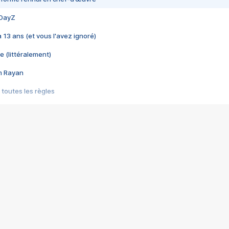
 DayZ
 a 13 ans (et vous l'avez ignoré)
e (littéralement)
im Rayan
 toutes les règles
s les jeux vidéo
us choquant de Rockstar ? - Le scandale BULLY
e plus moche de Steam
du RÊVE tourne au CAUCHEMAR
pendant 8 heures
it… à tort
umiliés par un jeu vidéo