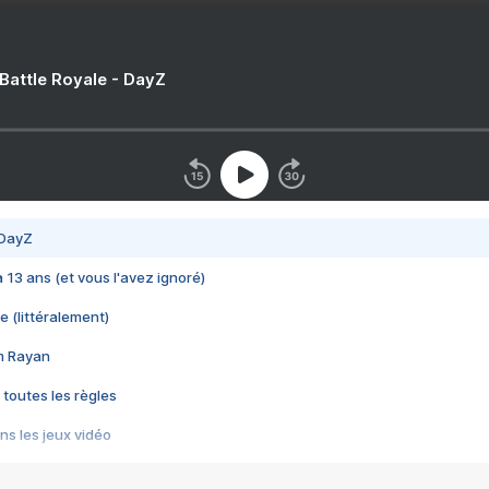
 Battle Royale - DayZ
 DayZ
 a 13 ans (et vous l'avez ignoré)
e (littéralement)
im Rayan
 toutes les règles
s les jeux vidéo
us choquant de Rockstar ? - Le scandale BULLY