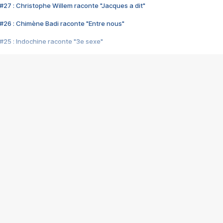
#27 : Christophe Willem raconte "Jacques a dit"
#26 : Chimène Badi raconte "Entre nous"
#25 : Indochine raconte "3e sexe"
#24 : Zaho raconte "C'est chelou"
#23 : Patrick Bruel raconte "Au café des délices"
#22 : Kyo raconte "Le chemin"
#21 : Nolwenn Leroy raconte "Cassé"
#20 : Patrick Hernandez raconte "Born to be alive"
#19 : Lorie raconte "Près de moi"
#18 : Michael Jones raconte "A nos actes manqués" (avec Jean-Jacque
#17 : Khaled raconte "Aïcha"
#16 : Corneille raconte "Parce qu'on vient de loin"
#15 : Indochine raconte "L'aventurier"