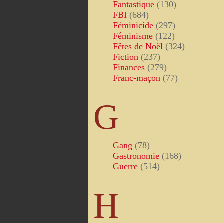
Fantastique
(130)
FBI
(684)
Féminicide
(297)
Féminisme
(122)
Fêtes de Noël
(324)
Fiction
(237)
Finances
(279)
Franc-maçon
(77)
G
Gang
(78)
Gastronomie
(168)
Guerre
(514)
H