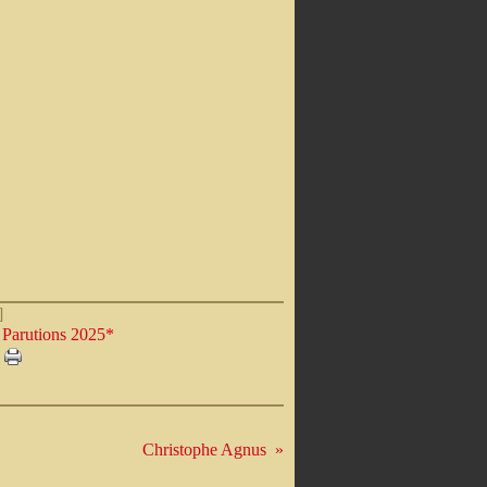
]
 Parutions 2025*
Christophe Agnus