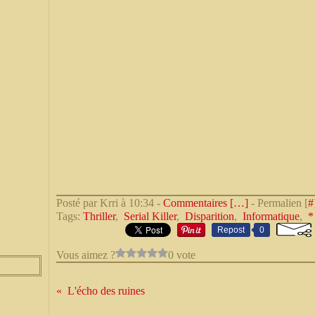
Posté par Krri à 10:34 -
Commentaires [
…
]
- Permalien [
#
Tags:
Thriller
,
Serial Killer
,
Disparition
,
Informatique
,
*
Repost
0
Vous aimez ?
0 vote
L'écho des ruines