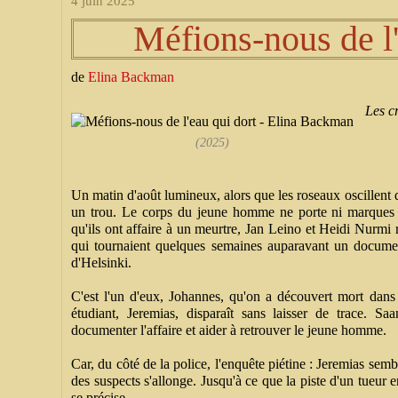
4 juin 2025
Méfions-nous de l'
de
Elina Backman
Les c
(2025)
Un matin d'août lumineux, alors que les roseaux oscillent d
un trou. Le corps du jeune homme ne porte ni marques 
qu'ils ont affaire à un meurtre, Jan Leino et Heidi Nurmi 
qui tournaient quelques semaines auparavant un documen
d'Helsinki.
C'est l'un d'eux, Johannes, qu'on a découvert mort dans 
étudiant, Jeremias, disparaît sans laisser de trace. 
documenter l'affaire et aider à retrouver le jeune homme.
Car, du côté de la police, l'enquête piétine : Jeremias semble
des suspects s'allonge. Jusqu'à ce que la piste d'un tueur 
se précise...