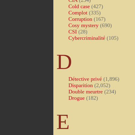
CIA
(234)
Cold case
(427)
Complot
(335)
Corruption
(167)
Cosy mystery
(690)
CSI
(28)
Cybercriminalité
(105)
D
Détective privé
(1,896)
Disparition
(2,052)
Double meurtre
(234)
Drogue
(182)
E