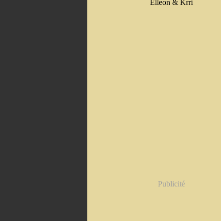
Elleon & Krri
Publicité