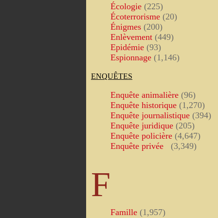
Écologie
(225)
Écoterrorisme
(20)
Énigmes
(200)
Enlèvement
(449)
Epidémie
(93)
Espionnage
(1,146)
ENQUÊTES
Enquête animalière
(96)
Enquête historique
(1,270)
Enquête journalistique
(394)
Enquête juridique
(205)
Enquête policière
(4,647)
Enquête privée
(3,349)
F
Famille
(1,957)