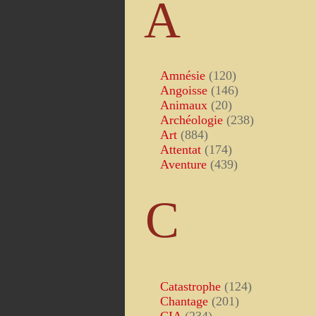
A
Amnésie
(120)
Angoisse
(146)
Animaux
(20)
Archéologie
(238)
Art
(884)
Attentat
(174)
Aventure
(439)
C
Catastrophe
(124)
Chantage
(201)