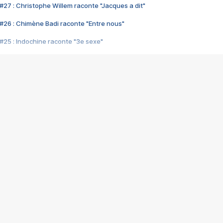
#27 : Christophe Willem raconte "Jacques a dit"
#26 : Chimène Badi raconte "Entre nous"
#25 : Indochine raconte "3e sexe"
#24 : Zaho raconte "C'est chelou"
#23 : Patrick Bruel raconte "Au café des délices"
#22 : Kyo raconte "Le chemin"
#21 : Nolwenn Leroy raconte "Cassé"
#20 : Patrick Hernandez raconte "Born to be alive"
#19 : Lorie raconte "Près de moi"
#18 : Michael Jones raconte "A nos actes manqués" (avec Jean-Jacque
#17 : Khaled raconte "Aïcha"
#16 : Corneille raconte "Parce qu'on vient de loin"
#15 : Indochine raconte "L'aventurier"