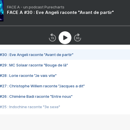
FACE A - un podcast Purecharts
FACE A #30 : Eve Angeli raconte "Avant de partir"
#30 : Eve Angeli raconte "Avant de partir"
#29 : MC Solaar raconte "Bouge de là"
28 : Lorie raconte "Je vais vite"
#27 : Christophe Willem raconte "Jacques a dit"
#26 : Chimène Badi raconte "Entre nous"
#25 : Indochine raconte "3e sexe"
#24 : Zaho raconte "C'est chelou"
#23 : Patrick Bruel raconte "Au café des délices"