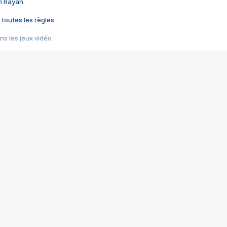
im Rayan
 toutes les règles
s les jeux vidéo
us choquant de Rockstar ? - Le scandale BULLY
e plus moche de Steam
du RÊVE tourne au CAUCHEMAR
pendant 8 heures
it… à tort
umiliés par un jeu vidéo
ire - Final Fantasy 8
ti un empire - Age of Empires
story DOFUS
tard, il crée l'un des pires jeux de tous les temps, MindsEye.