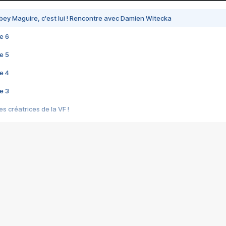
bey Maguire, c'est lui ! Rencontre avec Damien Witecka
e 6
e 5
e 4
e 3
s créatrices de la VF !
e 2
e 1
e Mektoub My Love arrive enfin ! Rencontre avec Shaïn Boumedine et Sal
i : après Toni en famille
elle réalise le bouleversant Dites lui que je l'aime
ais ! Rencontre autour de Vie privée de Rebecca Zlotowski