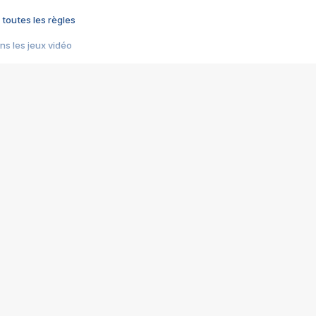
 toutes les règles
s les jeux vidéo
us choquant de Rockstar ? - Le scandale BULLY
e plus moche de Steam
du RÊVE tourne au CAUCHEMAR
pendant 8 heures
it… à tort
umiliés par un jeu vidéo
ire - Final Fantasy 8
ti un empire - Age of Empires
story DOFUS
tard, il crée l'un des pires jeux de tous les temps, MindsEye.