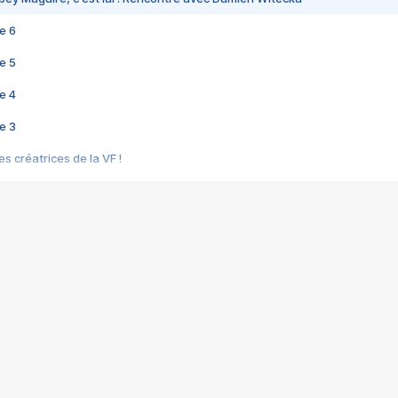
e 6
e 5
e 4
e 3
s créatrices de la VF !
e 2
e 1
e Mektoub My Love arrive enfin ! Rencontre avec Shaïn Boumedine et Sal
i : après Toni en famille
elle réalise le bouleversant Dites lui que je l'aime
ais ! Rencontre autour de Vie privée de Rebecca Zlotowski
 de Marguerite, Grave... Rencontre avec Ella Rumpf