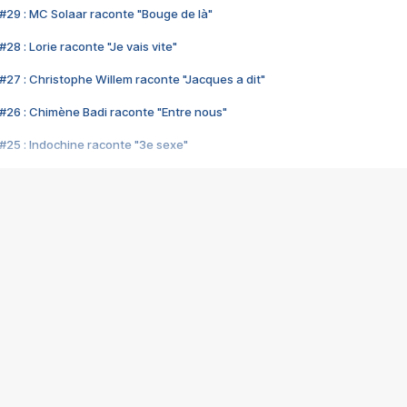
#29 : MC Solaar raconte "Bouge de là"
28 : Lorie raconte "Je vais vite"
#27 : Christophe Willem raconte "Jacques a dit"
#26 : Chimène Badi raconte "Entre nous"
#25 : Indochine raconte "3e sexe"
#24 : Zaho raconte "C'est chelou"
#23 : Patrick Bruel raconte "Au café des délices"
#22 : Kyo raconte "Le chemin"
#21 : Nolwenn Leroy raconte "Cassé"
#20 : Patrick Hernandez raconte "Born to be alive"
#19 : Lorie raconte "Près de moi"
#18 : Michael Jones raconte "A nos actes manqués" (avec Jean-Jacque
#17 : Khaled raconte "Aïcha"